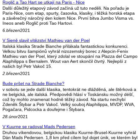
Roglič a Tao Hart se utkají na Paris - Nice
Další důležitý etapový závod začíná už tuto neděli. Na pořadu je
Paris-Nice, osm etap, spurty, časovka, klasiky, i těžká horská etapa
a závěrečný náročný den kolem Nice. První bitva Jumbo Visma vs.
Ineos aneb Roglič proti Tao Hartovi.
6.březen
2021
V Sieně slavil vítězství Mathieu van der Poel
Italská klasika Strade Bianche přilákala fantastickou konkurenci.
Velkou bitvu šampiónů vyhrál nizozemský borec z Alepcin-Fenix
Mathieu van der Poel, který zdolal ve stoupání na Plazza del Campo
Alaphilippa s Bernalem. Wout van Aert skončil čtvrtý. Nejlepší z
našich byl Petr Vakoč 15.
2.březen
2021
Bude pršet na Strade Bianche?
v sobotu se jede další klasika, tentokrát ne dlážděná, ale štěrková a
ne belgická, ale italská. Předpovědi hlásí v Toskánsku možný déšť,
což by mohlo znamenat hodně těžký závod. Na startu nechybí
Zdeněk Štybar a Petr Vakoč. Velký souboj Alaphilippa, MVDP, WVA,
Pogačara, Pidcocka a doufejme i Štybara.
28.únor
2021
V Kuurne se radoval Mads Pedersen
Druhou víkendovou, belgickou klasiku Kuurne-Brusel-Kuurne vyhrál
Dán Mads Pedersen. 1,8 km před cílem byl dojet únik, ve kterém byl