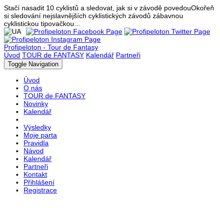
Stačí nasadit 10 cyklistů a sledovat, jak si v závodě povedou
Okořeň
si sledování nejslavnějších cyklistických závodů zábavnou
cyklistickou tipovačkou...
Profipeloton - Tour de Fantasy
Úvod
TOUR de FANTASY
Kalendář
Partneři
Toggle Navigation
Úvod
O nás
TOUR de FANTASY
Novinky
Kalendář
Výsledky
Moje parta
Pravidla
Návod
Kalendář
Partneři
Kontakt
Přihlášení
Registrace