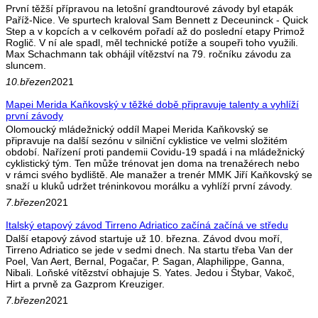
První těžší přípravou na letošní grandtourové závody byl etapák
Paříž-Nice. Ve spurtech kraloval Sam Bennett z Deceuninck - Quick
Step a v kopcích a v celkovém pořadí až do poslední etapy Primož
Roglič. V ní ale spadl, měl technické potíže a soupeři toho využili.
Max Schachmann tak obhájil vítězství na 79. ročníku závodu za
sluncem.
10.březen
2021
Mapei Merida Kaňkovský v těžké době připravuje talenty a vyhlíží
první závody
Olomoucký mládežnický oddíl Mapei Merida Kaňkovský se
připravuje na další sezónu v silniční cyklistice ve velmi složitém
období. Nařízení proti pandemii Covidu-19 spadá i na mládežnický
cyklistický tým. Ten může trénovat jen doma na trenažérech nebo
v rámci svého bydliště. Ale manažer a trenér MMK Jiří Kaňkovský se
snaží u kluků udržet tréninkovou morálku a vyhlíží první závody.
7.březen
2021
Italský etapový závod Tirreno Adriatico začíná začíná ve středu
Další etapový závod startuje už 10. března. Závod dvou moří,
Tirreno Adriatico se jede v sedmi dnech. Na startu třeba Van der
Poel, Van Aert, Bernal, Pogačar, P. Sagan, Alaphilippe, Ganna,
Nibali. Loňské vítězství obhajuje S. Yates. Jedou i Štybar, Vakoč,
Hirt a prvně za Gazprom Kreuziger.
7.březen
2021