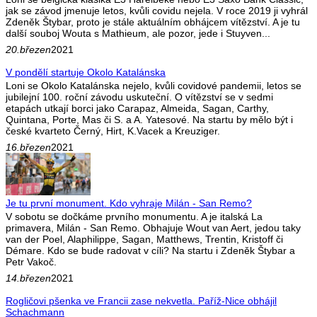
jak se závod jmenuje letos, kvůli covidu nejela. V roce 2019 ji vyhrál
Zdeněk Štybar, proto je stále aktuálním obhájcem vítězství. A je tu
další souboj Wouta s Mathieum, ale pozor, jede i Stuyven...
20.březen
2021
V pondělí startuje Okolo Katalánska
Loni se Okolo Katalánska nejelo, kvůli covidové pandemii, letos se
jubilejní 100. roční závodu uskuteční. O vítězství se v sedmi
etapách utkají borci jako Carapaz, Almeida, Sagan, Carthy,
Quintana, Porte, Mas či S. a A. Yatesové. Na startu by mělo být i
české kvarteto Černý, Hirt, K.Vacek a Kreuziger.
16.březen
2021
Je tu první monument. Kdo vyhraje Milán - San Remo?
V sobotu se dočkáme prvního monumentu. A je italská La
primavera, Milán - San Remo. Obhajuje Wout van Aert, jedou taky
van der Poel, Alaphilippe, Sagan, Matthews, Trentin, Kristoff či
Démare. Kdo se bude radovat v cíli? Na startu i Zdeněk Štybar a
Petr Vakoč.
14.březen
2021
Rogličovi pšenka ve Francii zase nekvetla. Paříž-Nice obhájil
Schachmann