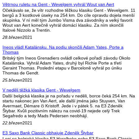
Větrnou ruletu na Gent - Wevelgem vyhrál Wout van Aert
Očekávalo se, že vítr rozhodne těžkou klasiku Gent - Wevelgem. 11
bergů a 3 kostkové úseky na 254 km. Do cíle opravdu dojela menší
skupinka. V ní měl tým Jumbo Visma dva závodníky a velký favorit
Wout van Aert konečně vyhrál domácí klasiku. Za ním skončili
Italové Nizzolo a Trentin.
28.březen
2021
Ineos vládl Katalánsku. Na podiu skončili Adam Yates, Porte a
Thomas
Britský tým Ineos Grenadiers ovládl celkové pořadí závodu Okolo
Katalánska. Vyhrál Adam Yates, druhý byl Richie Porte a třetí
Geraint Thomas. Poslední etapu v Barceloně vyhrál po úniku
Thomas de Gendt.
25.březen
2021
V neděli těžká klasika Gent - Wevelgem
Další belgická klasika je na pořadu v neděli, borce čeká 254 km. Na
startu nakonec jen Van Aert, ale další jména jako Stuyven, Van
Avermaet, Démare či Kristoff. Jede i v pátek 5. na E3 Zdeněk
Štybar. Kvůli pozitivním nálezu na covid-19 nejede celý Trek
Segafredo a tedy Mads Pedersen neobhájí.
22.březen
2021
E3 Saxo Bank Classic obhajuje Zdeněk Štybar
Loni se belgická klasika E3 Harelbeke nebo E3 Saxo Bank Classic,