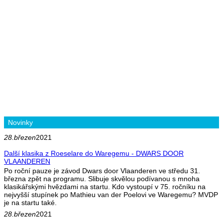
Novinky
28.březen
2021
Další klasika z Roeselare do Waregemu - DWARS DOOR
VLAANDEREN
Po roční pauze je závod Dwars door Vlaanderen ve středu 31.
března zpět na programu. Slibuje skvělou podívanou s mnoha
klasikářskými hvězdami na startu. Kdo vystoupí v 75. ročníku na
nejvyšší stupínek po Mathieu van der Poelovi ve Waregemu? MVDP
je na startu také.
28.březen
2021