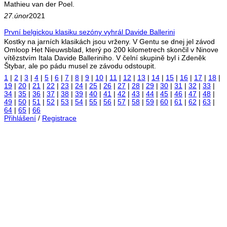
Mathieu van der Poel.
27.únor
2021
První belgickou klasiku sezóny vyhrál Davide Ballerini
Kostky na jarních klasikách jsou vrženy. V Gentu se dnej jel závod
Omloop Het Nieuwsblad, který po 200 kilometrech skončil v Ninove
vítězstvím Itala Davide Balleriniho. V čelní skupině byl i Zdeněk
Štybar, ale po pádu musel ze závodu odstoupit.
1
|
2
|
3
|
4
|
5
|
6
|
7
|
8
|
9
|
10
|
11
|
12
|
13
|
14
|
15
|
16
|
17
|
18
|
19
|
20
|
21
|
22
|
23
|
24
|
25
|
26
|
27
|
28
|
29
|
30
|
31
|
32
|
33
|
34
|
35
|
36
|
37
|
38
|
39
|
40
|
41
|
42
|
43
|
44
|
45
|
46
|
47
|
48
|
49
|
50
|
51
|
52
|
53
|
54
|
55
|
56
|
57
|
58
|
59
|
60
|
61
|
62
|
63
|
64
|
65
|
66
Přihlášení
/
Registrace