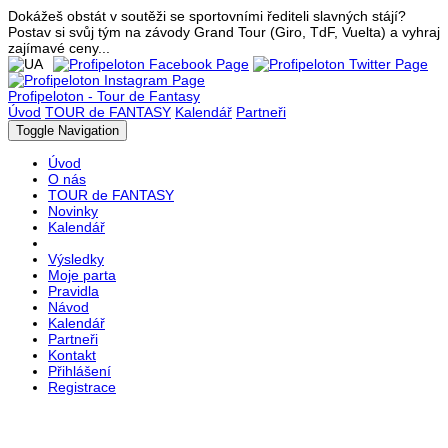
Dokážeš obstát v soutěži se sportovními řediteli slavných stájí?
Postav si svůj tým na závody Grand Tour (Giro, TdF, Vuelta) a vyhraj
zajímavé ceny...
Profipeloton - Tour de Fantasy
Úvod
TOUR de FANTASY
Kalendář
Partneři
Toggle Navigation
Úvod
O nás
TOUR de FANTASY
Novinky
Kalendář
Výsledky
Moje parta
Pravidla
Návod
Kalendář
Partneři
Kontakt
Přihlášení
Registrace