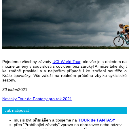
Pojedeme všechny závody
UCI World Tour
, ale vše je s ohledem na
možné změny v souvislosti s covidem bez záruky! A může také dojít
ke změně pravidel a v nejhoším případě i ke zrušení soutěže o
Krále tipovačky. Vše záleží na reálném průběhu zbytku cyklistické
sezóny.
30.leden
2021
Novinky Tour de Fantasy pro rok 2021
Jak natipovat
musíš být
přihlášen
a tipujeme na
TOUR de FANTASY
přes "Probíhající závody" vpravo na obrazovce nebo název