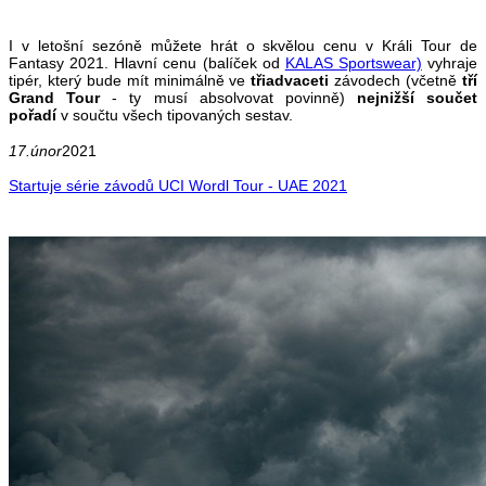
I v letošní sezóně můžete hrát o skvělou cenu v Králi Tour de
Fantasy 2021. Hlavní cenu (balíček od
KALAS Sportswear)
vyhraje
tipér, který bude mít minimálně ve
třiadvaceti
závodech (včetně
tří
Grand Tour
- ty musí absolvovat povinně)
nejnižší součet
pořadí
v součtu všech tipovaných sestav.
17.únor
2021
Startuje série závodů UCI Wordl Tour - UAE 2021