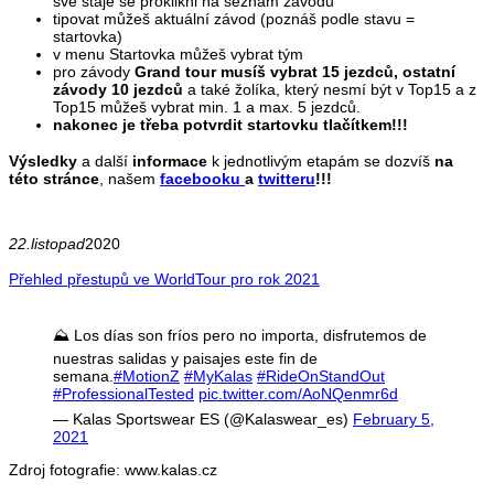
své stáje se proklikni na seznam závodů
tipovat můžeš aktuální závod (poznáš podle stavu =
startovka)
v menu Startovka můžeš vybrat tým
pro závody
Grand tour musíš vybrat 15 jezdců, ostatní
závody 10 jezdců
a také žolíka, který nesmí být v Top15 a z
Top15 můžeš vybrat min. 1 a max. 5 jezdců.
nakonec je třeba potvrdit startovku tlačítkem!!!
Výsledky
a další
informace
k jednotlivým etapám se dozvíš
na
této stránce
, našem
facebooku
a
twitteru
!!!
22.listopad
2020
Přehled přestupů ve WorldTour pro rok 2021
⛰️ Los días son fríos pero no importa, disfrutemos de
nuestras salidas y paisajes este fin de
semana.
#MotionZ
#MyKalas
#RideOnStandOut
#ProfessionalTested
pic.twitter.com/AoNQenmr6d
— Kalas Sportswear ES (@Kalaswear_es)
February 5,
2021
Zdroj fotografie: www.kalas.cz