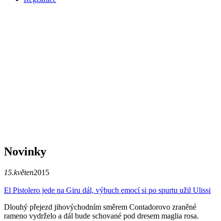
Novinky
15.květen
2015
El Pistolero jede na Giru dál, výbuch emocí si po spurtu užil Ulissi
Dlouhý přejezd jihovýchodním směrem Contadorovo zraněné
rameno vydrželo a dál bude schované pod dresem maglia rosa.