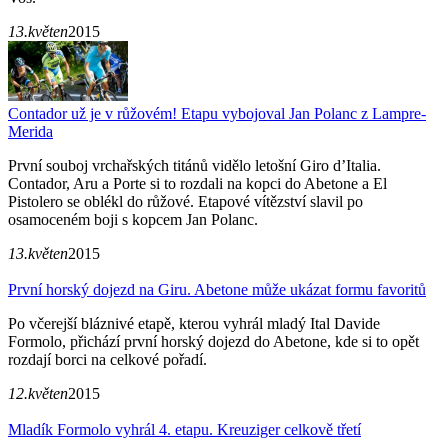
13.květen
2015
Contador už je v růžovém! Etapu vybojoval Jan Polanc z Lampre-
Merida
První souboj vrchařských titánů vidělo letošní Giro d’Italia.
Contador, Aru a Porte si to rozdali na kopci do Abetone a El
Pistolero se oblékl do růžové. Etapové vítězství slavil po
osamoceném boji s kopcem Jan Polanc.
13.květen
2015
První horský dojezd na Giru. Abetone může ukázat formu favoritů
Po včerejší bláznivé etapě, kterou vyhrál mladý Ital Davide
Formolo, přichází první horský dojezd do Abetone, kde si to opět
rozdají borci na celkové pořadí.
12.květen
2015
Mladík Formolo vyhrál 4. etapu. Kreuziger celkově třetí