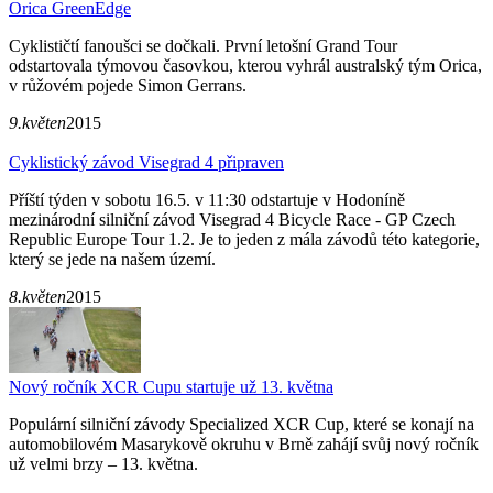
Orica GreenEdge
Cyklističtí fanoušci se dočkali. První letošní Grand Tour
odstartovala týmovou časovkou, kterou vyhrál australský tým Orica,
v růžovém pojede Simon Gerrans.
9.květen
2015
Cyklistický závod Visegrad 4 připraven
Příští týden v sobotu 16.5. v 11:30 odstartuje v Hodoníně
mezinárodní silniční závod Visegrad 4 Bicycle Race - GP Czech
Republic Europe Tour 1.2. Je to jeden z mála závodů této kategorie,
který se jede na našem území.
8.květen
2015
Nový ročník XCR Cupu startuje už 13. května
Populární silniční závody Specialized XCR Cup, které se konají na
automobilovém Masarykově okruhu v Brně zahájí svůj nový ročník
už velmi brzy – 13. května.