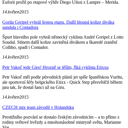
Euforii prožil po etapové výhře Diego Ulissi z Lampre – Merida.
14.květen
2015
Gorila Greipel vyhrál šestou etapu. Další hloupá kolize diváka
sundala i Contadora
Špurt hlavního pole vyhrál německý cyklista André Greipel z Lotto
Soudal. Stínem další kolize zaviněná divákem a škaredé zranění
Colliho, spadl i Contador.
14.květen
2015
Petr Vakoč jede Giro! Hrozně se těším, říká cyklista Etixxu
Petr Vakoč měl podle původních plánů jet spíše španělskou Vueltu,
ale sportovní šéfy belgického Etixx - Quick Step přesvědčil během
jara tak, že dostal šanci už na Giru.
14.květen
2015
CZECH mix team závodil v Holandsku
Prestižního pozvání se dostalo českým závodnicím – a to přímo z
rodiny světové hvězdy a mnohonásobné mistryně světa, Marianne
Vos.