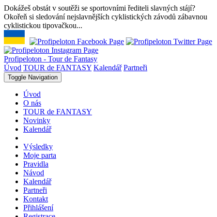
Dokážeš obstát v soutěži se sportovními řediteli slavných stájí?
Okořeň si sledování nejslavnějších cyklistických závodů zábavnou
cyklistickou tipovačkou...
Profipeloton - Tour de Fantasy
Úvod
TOUR de FANTASY
Kalendář
Partneři
Toggle Navigation
Úvod
O nás
TOUR de FANTASY
Novinky
Kalendář
Výsledky
Moje parta
Pravidla
Návod
Kalendář
Partneři
Kontakt
Přihlášení
Registrace