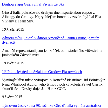
Druhou etapu Gira vyhrál Viviani ze Sky
Giro d´Italia pokračovalo druhým dnem spurtérskou etapou z
Albengy do Genovy. Nejrychlejším borcem v závěru byl Ital Elia
Viviany z Team Sky.
10.květen
2015
Závodu míru juniorů vládnou Američané. Jakub Otruba je zatím
dvanáctý
Američtí reprezentanti jsou jen krůček od historického vítězství na
juniorském Závodě míru.
10.květen
2015
Jiří Polnický třetí na Szlakiem Grodòw Piastowskich
Vynikající třetí místo vybojoval v konečné klasifikaci Jiří Polnický z
týmu Whirlpool Author, jeho týmový polský kolega Pawel Cieslik
skončil třetí. Desátý dojel Jan Hirt z CCC.
9.květen
2015
Týmovou časovku na 98. ročníku Giro d´Italia vyhrála australská