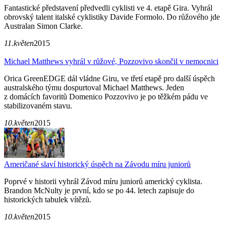
Fantastické představení předvedli cyklisti ve 4. etapě Gira. Vyhrál
obrovský talent italské cyklistiky Davide Formolo. Do růžového jde
Australan Simon Clarke.
11.květen
2015
Michael Matthews vyhrál v růžové, Pozzovivo skončil v nemocnici
Orica GreenEDGE dál vládne Giru, ve třetí etapě pro další úspěch
australského týmu dospurtoval Michael Matthews. Jeden
z domácích favoritů Domenico Pozzovivo je po těžkém pádu ve
stabilizovaném stavu.
10.květen
2015
Američané slaví historický úspěch na Závodu míru juniorů
Poprvé v historii vyhrál Závod míru juniorů americký cyklista.
Brandon McNulty je první, kdo se po 44. letech zapisuje do
historických tabulek vítězů.
10.květen
2015