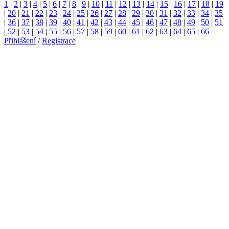
1
|
2
|
3
|
4
|
5
|
6
|
7
|
8
|
9
|
10
|
11
|
12
|
13
|
14
|
15
|
16
|
17
|
18
|
19
|
20
|
21
|
22
|
23
|
24
|
25
|
26
|
27
|
28
|
29
|
30
|
31
|
32
|
33
|
34
|
35
|
36
|
37
|
38
|
39
|
40
|
41
|
42
|
43
|
44
|
45
|
46
|
47
|
48
|
49
|
50
|
51
|
52
|
53
|
54
|
55
|
56
|
57
|
58
|
59
|
60
|
61
|
62
|
63
|
64
|
65
|
66
Přihlášení
/
Registrace