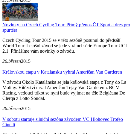
27.březen
2015
Novinky na Czech Cycling Tour. Přímý přenos ČT Sport a dres pro
spurtéra
Czech Cycling Tour 2015 se v této sezóně posunul do předsálí
World Tour. Letošní závod se jede v rámci série Europe Tour UCI
2.1. Přinášíme vám novinky o závodu.
26.březen
2015
Královskou etapu v Katalánsku vyhrál Američan Van Garderen
V závodu Okolo Katalánska se jela královská etapa z Tony do La
Moliny. Vítězství urval Američan Tejay Van Garderen z BCM
Racing, vedoucí trikot se nyní bude vyjímat na těle Belgičana De
Clerqa z Lotto Soudal.
26.březen
2015
V sobotu startuje silniční sezóna závodem VC Hlohovec Trofeo
Cinelli