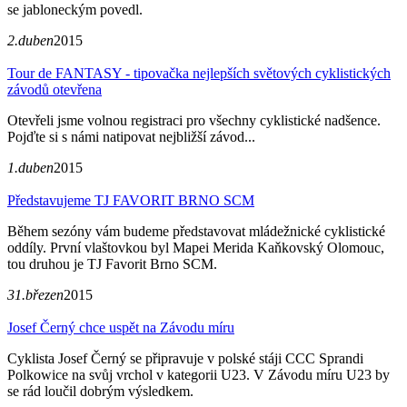
se jabloneckým povedl.
2.duben
2015
Tour de FANTASY - tipovačka nejlepších světových cyklistických
závodů otevřena
Otevřeli jsme volnou registraci pro všechny cyklistické nadšence.
Pojďte si s námi natipovat nejbližší závod...
1.duben
2015
Představujeme TJ FAVORIT BRNO SCM
Během sezóny vám budeme představovat mládežnické cyklistické
oddíly. První vlaštovkou byl Mapei Merida Kaňkovský Olomouc,
tou druhou je TJ Favorit Brno SCM.
31.březen
2015
Josef Černý chce uspět na Závodu míru
Cyklista Josef Černý se připravuje v polské stáji CCC Sprandi
Polkowice na svůj vrchol v kategorii U23. V Závodu míru U23 by
se rád loučil dobrým výsledkem.