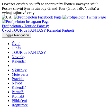
Dokážeš obstát v soutěži se sportovními řediteli slavných stájí?
Postav si svůj tým na závody Grand Tour (Giro, TdF, Vuelta) a
vyhraj zajímavé ceny...
Profipeloton - Tour de Fantasy
Úvod
TOUR de FANTASY
Kalendář
Partneři
Toggle Navigation
Úvod
O nás
TOUR de FANTASY
Novinky
Kalendář
Výsledky
Moje parta
Pravidla
Návod
Kalendář
Partneři
Kontakt
Přihlášení
Registrace