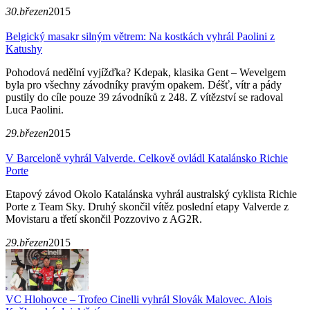
30.březen
2015
Belgický masakr silným větrem: Na kostkách vyhrál Paolini z
Katushy
Pohodová nedělní vyjížďka? Kdepak, klasika Gent – Wevelgem
byla pro všechny závodníky pravým opakem. Déšť, vítr a pády
pustily do cíle pouze 39 závodníků z 248. Z vítězství se radoval
Luca Paolini.
29.březen
2015
V Barceloně vyhrál Valverde. Celkově ovládl Katalánsko Richie
Porte
Etapový závod Okolo Katalánska vyhrál australský cyklista Richie
Porte z Team Sky. Druhý skončil vítěz poslední etapy Valverde z
Movistaru a třetí skončil Pozzovivo z AG2R.
29.březen
2015
VC Hlohovce – Trofeo Cinelli vyhrál Slovák Malovec. Alois