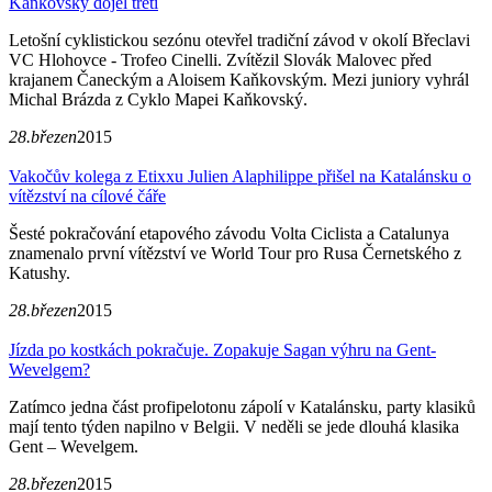
Kaňkovský dojel třetí
Letošní cyklistickou sezónu otevřel tradiční závod v okolí Břeclavi
VC Hlohovce - Trofeo Cinelli. Zvítězil Slovák Malovec před
krajanem Čaneckým a Aloisem Kaňkovským. Mezi juniory vyhrál
Michal Brázda z Cyklo Mapei Kaňkovský.
28.březen
2015
Vakočův kolega z Etixxu Julien Alaphilippe přišel na Katalánsku o
vítězství na cílové čáře
Šesté pokračování etapového závodu Volta Ciclista a Catalunya
znamenalo první vítězství ve World Tour pro Rusa Černetského z
Katushy.
28.březen
2015
Jízda po kostkách pokračuje. Zopakuje Sagan výhru na Gent-
Wevelgem?
Zatímco jedna část profipelotonu zápolí v Katalánsku, party klasiků
mají tento týden napilno v Belgii. V neděli se jede dlouhá klasika
Gent – Wevelgem.
28.březen
2015