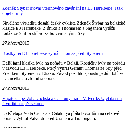
Zdeněk Štybar litoval vteřinového zaváhání na E3 Harelbeke. I tak
dojel druhý
Skvělého výsledku dosáhl český cyklista Zdeněk Štybar na belgické
klasice E3 Harelbeke. Z úniku s Thomasem a Saganem vytěžil
rodák ze Stříbra stříbro za borcem z týmu Sky.
27.březen
2015
Kostky na E3 Harelbeke vyhrál Thomas před Štybarem
Další jarní klasika byla na pořadu v Belgii. Kostičky byly na pořadu
v závodu E3 Harelbeke, který vyhrál Geraint Thomas ze Sky před
Zdeňkem Štybarem z Etixxu. Závod postihlo spoustu pádů, dolů šel
i Cancellara a zlomil si obratel.
27.březen
2015
V páté etapě Volta Ciclista a Catalunya řádil Valverde. Ujel dalším
favoritům o pět sekund
Další etapa Volta Ciclista a Catalunya přála favoritům na celkové
pořadí. Vyhrál Valverde před Uranem a Tiralongem.