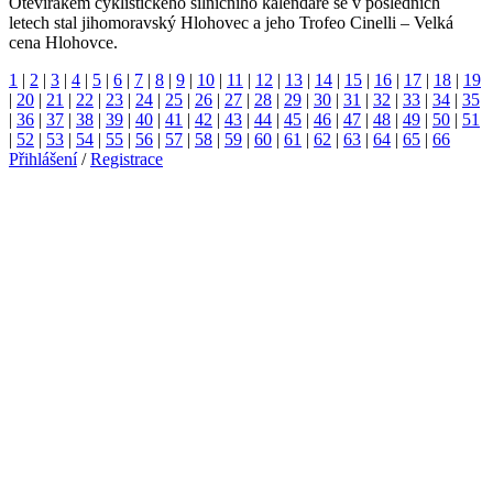
Otevírákem cyklistického silničního kalendáře se v posledních
letech stal jihomoravský Hlohovec a jeho Trofeo Cinelli – Velká
cena Hlohovce.
1
|
2
|
3
|
4
|
5
|
6
|
7
|
8
|
9
|
10
|
11
|
12
|
13
|
14
|
15
|
16
|
17
|
18
|
19
|
20
|
21
|
22
|
23
|
24
|
25
|
26
|
27
|
28
|
29
|
30
|
31
|
32
|
33
|
34
|
35
|
36
|
37
|
38
|
39
|
40
|
41
|
42
|
43
|
44
|
45
|
46
|
47
|
48
|
49
|
50
|
51
|
52
|
53
|
54
|
55
|
56
|
57
|
58
|
59
|
60
|
61
|
62
|
63
|
64
|
65
|
66
Přihlášení
/
Registrace