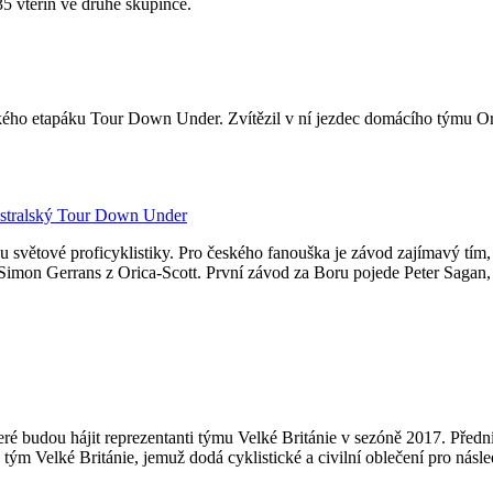
35 vteřin ve druhé skupince.
ralského etapáku Tour Down Under. Zvítězil v ní jezdec domácího týmu 
.
Australský Tour Down Under
zónu světové proficyklistiky. Pro českého fanouška je závod zajímavý tí
e Simon Gerrans z Orica-Scott. První závod za Boru pojede Peter Sagan,
teré budou hájit reprezentanti týmu Velké Británie v sezóně 2017. Př
 tým Velké Británie, jemuž dodá cyklistické a civilní oblečení pro násled