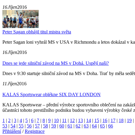
16.říjen
2016
Peter Sagan obhájil titul mistra světa
Peter Sagan loni vyhrál MS v USA v Richmondu a letos dokázal v kat
16.říjen
2016
Dnes se jede silniční závod na MS v Dohá. Uspějí naši?
Dnes v 9:30 startuje silniční závod na MS v Doha. Trať by měla sedět s
11.říjen
2016
KALAS Sportswear oblékne SIX DAY LONDON
KALAS Sportswear – přední výrobce sportovního oblečení na zakázku
účastníci tohoto prestižního podniku budou vybaveni výrobky české 
1
|
2
|
3
|
4
|
5
|
6
|
7
|
8
|
9
|
10
|
11
|
12
|
13
|
14
|
15
|
16
|
17
|
18
|
19
|
53
|
54
|
55
|
56
|
57
|
58
|
59
|
60
|
61
|
62
|
63
|
64
|
65
|
66
Přihlášení
/
Registrace