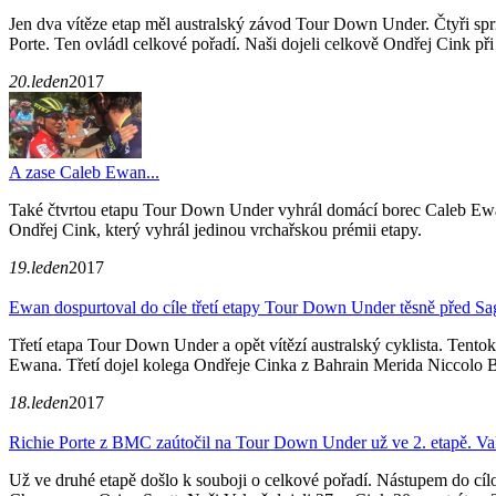
Jen dva vítěze etap měl australský závod Tour Down Under. Čtyři spri
Porte. Ten ovládl celkové pořadí. Naši dojeli celkově Ondřej Cink při
20.leden
2017
A zase Caleb Ewan...
Také čtvrtou etapu Tour Down Under vyhrál domácí borec Caleb Ewan 
Ondřej Cink, který vyhrál jedinou vrchařskou prémii etapy.
19.leden
2017
Ewan dospurtoval do cíle třetí etapy Tour Down Under těsně před S
Třetí etapa Tour Down Under a opět vítězí australský cyklista. Tentok
Ewana. Třetí dojel kolega Ondřeje Cinka z Bahrain Merida Niccolo Bo
18.leden
2017
Richie Porte z BMC zaútočil na Tour Down Under už ve 2. etapě. Vako
Už ve druhé etapě došlo k souboji o celkové pořadí. Nástupem do cíl