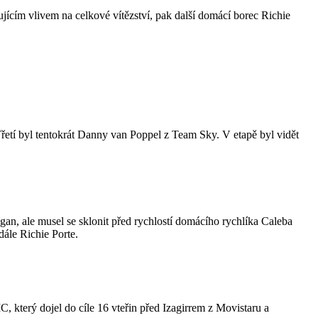
jícím vlivem na celkové vítězství, pak další domácí borec Richie
etí byl tentokrát Danny van Poppel z Team Sky. V etapě byl vidět
gan, ale musel se sklonit před rychlostí domácího rychlíka Caleba
ále Richie Porte.
 který dojel do cíle 16 vteřin před Izagirrem z Movistaru a