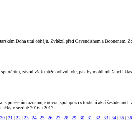
arském Doha titul obhájit. Zvítězil před Cavendishem a Boonenem. Zde
purtérům, závod však může ovlivnit vítr, pak by mohli mít šanci i klasi
 s potěšením oznamuje novou spolupráci s tradiční akcí šestidenníc
značky v sezóně 2016 a 2017.
20
|
21
|
22
|
23
|
24
|
25
|
26
|
27
|
28
|
29
|
30
|
31
|
32
|
33
|
34
|
35
|
36