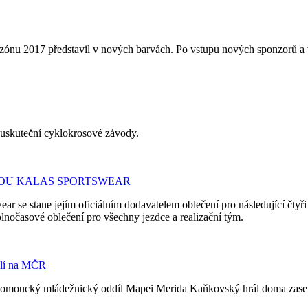
ezónu 2017 představil v nových barvách. Po vstupu nových sponzorů a
 uskuteční cyklokrosové závody.
RMOU KALAS SPORTSWEAR
ear se stane jejím oficiálním dodavatelem oblečení pro následující čt
nočasové oblečení pro všechny jezdce a realizační tým.
ilí na MČR
 Olomoucký mládežnický oddíl Mapei Merida Kaňkovský hrál doma zase pr