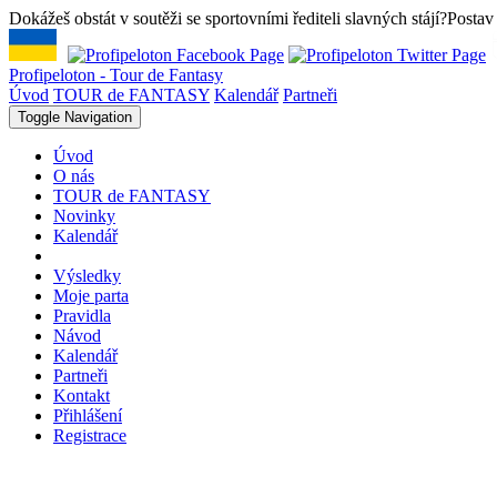
Dokážeš obstát v soutěži se sportovními řediteli slavných stájí?
Postav
Profipeloton - Tour de Fantasy
Úvod
TOUR de FANTASY
Kalendář
Partneři
Toggle Navigation
Úvod
O nás
TOUR de FANTASY
Novinky
Kalendář
Výsledky
Moje parta
Pravidla
Návod
Kalendář
Partneři
Kontakt
Přihlášení
Registrace