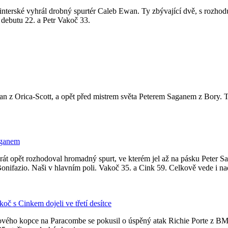
nterské vyhrál drobný spurtér Caleb Ewan. Ty zbývající dvě, s rozhodu
 debutu 22. a Petr Vakoč 33.
z Orica-Scott, a opět před mistrem světa Peterem Saganem z Bory. Tř
aganem
rát opět rozhodoval hromadný spurt, ve kterém jel až na pásku Peter Sa
nifazio. Naši v hlavním poli. Vakoč 35. a Cink 59. Celkově vede i nad
č s Cinkem dojeli ve třetí desítce
ového kopce na Paracombe se pokusil o úspěný atak Richie Porte z BMC,