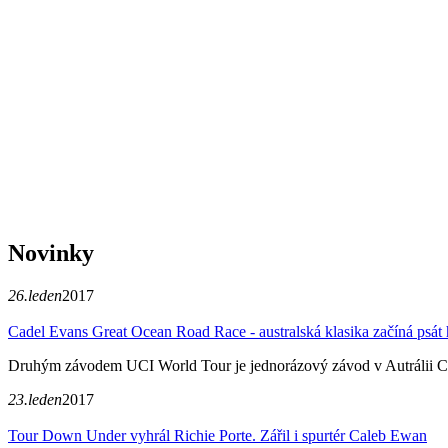
Novinky
26.leden
2017
Cadel Evans Great Ocean Road Race - australská klasika začíná psát h
Druhým závodem UCI World Tour je jednorázový závod v Autrálii Cade
23.leden
2017
Tour Down Under vyhrál Richie Porte. Zářil i spurtér Caleb Ewan