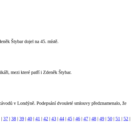
něk Štybar dojel na 45. místě.
káři, mezi které patří i Zdeněk Štybar.
h závodů v Londýně. Podepsání dvouleté smlouvy předznamenalo, že
|
37
|
38
|
39
|
40
|
41
|
42
|
43
|
44
|
45
|
46
|
47
|
48
|
49
|
50
|
51
|
52
|