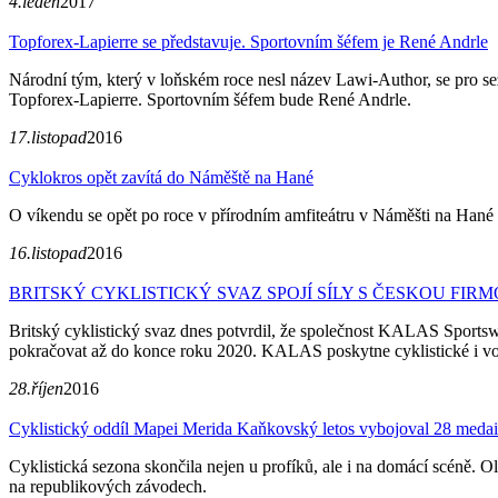
4.leden
2017
Topforex-Lapierre se představuje. Sportovním šéfem je René Andrle
Národní tým, který v loňském roce nesl název Lawi-Author, se pro s
Topforex-Lapierre. Sportovním šéfem bude René Andrle.
17.listopad
2016
Cyklokros opět zavítá do Náměště na Hané
O víkendu se opět po roce v přírodním amfiteátru v Náměšti na Hané
16.listopad
2016
BRITSKÝ CYKLISTICKÝ SVAZ SPOJÍ SÍLY S ČESKOU FI
Britský cyklistický svaz dnes potvrdil, že společnost KALAS Sportsw
pokračovat až do konce roku 2020. KALAS poskytne cyklistické i vol
28.říjen
2016
Cyklistický oddíl Mapei Merida Kaňkovský letos vybojoval 28 meda
Cyklistická sezona skončila nejen u profíků, ale i na domácí scéně.
na republikových závodech.