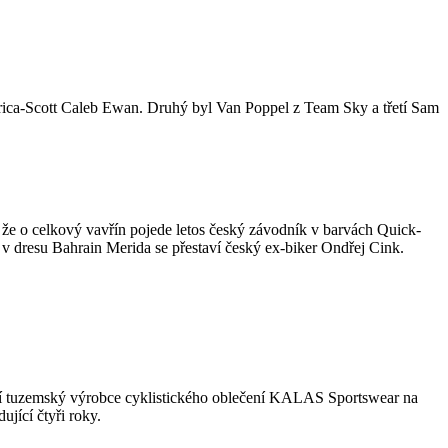
Orica-Scott Caleb Ewan. Druhý byl Van Poppel z Team Sky a třetí Sam
m, že o celkový vavřín pojede letos český závodník v barvách Quick-
 v dresu Bahrain Merida se přestaví český ex-biker Ondřej Cink.
ední tuzemský výrobce cyklistického oblečení KALAS Sportswear na
ující čtyři roky.