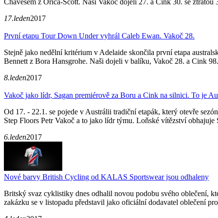
Chavesem z Orica-Scott. Naši Vakoč dojeli 27. a Cink 30. se ztrátou 
17.leden
2017
První etapu Tour Down Under vyhrál Caleb Ewan. Vakoč 28.
Stejně jako nedělní kritérium v Adelaide skončila první etapa aust
Bennett z Bora Hansgrohe. Naši dojeli v balíku, Vakoč 28. a Cink 98
8.leden
2017
Vakoč jako lídr, Sagan premiérově za Boru a Cink na silnici. To je 
Od 17. - 22.1. se pojede v Austrálii tradiční etapák, který otevře se
Step Floors Petr Vakoč a to jako lídr týmu. Loňské vítězství obhajuj
6.leden
2017
Nové barvy British Cycling od KALAS Sportswear jsou odhaleny
Britský svaz cyklistiky dnes odhalil novou podobu svého oblečení, k
zakázku se v listopadu představil jako oficiální dodavatel oblečení pro