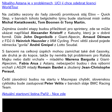
Nibaliho Astana je v problémech, UCI jí chce odebrat licenci
WorldTour
Na začátku sezony do řady závodů promlouvá stáj Etixx – Quick
Step, v barvách tohoto belgického týmu bude startovat mistr světa
Michal Kwiatkowski, Tom Boonen či Tony Martin.
Zejména úvodní etapy budou příležitostí pro sprintery, zde se může
ukázat například
Alexander Kristoff
z Katushy, který je v dobré
formě. Dále
John Degenkolb
z Giant-Alpecin,
Arnaud Démare
z FDJ či
Heinrich Haussler
z IAM Cycling. První větší závod pojede
německa "gorila"
André Greipel
z Lotto Soudal.
S šancemi na celkový úspěch mohou zamíchat také dvě časovky,
ale druhá je do kopce, takže by neměla být problémem pro Rafala
Majku nebo další vrchaře – mladého
Warrena Barguila
z Giant-
Alpecinm,
Fabia Arua
z Astany, nebezpeční budou i dva výborní
vrchaři z AG2R mladý
Romain Bardet
a zkušený
Jean-Christophe
Peraud.
Čeští závodníci budou na startu v Maurepas chybět, slovenskou
cyklistiku bude zastupovat
Peter Velits
v barvách stáje BMC Racing
Team.
Aktuální startovní listina Paříž - Nice zde