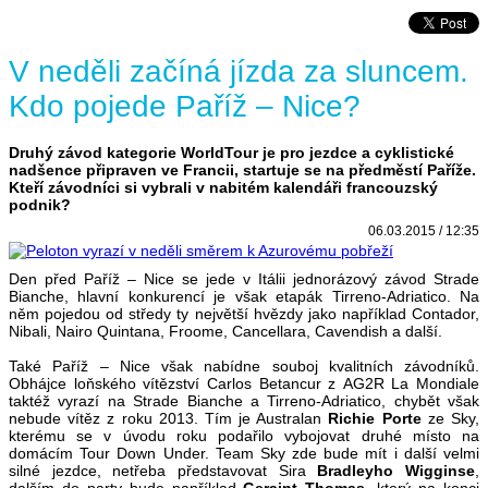
V neděli začíná jízda za sluncem.
Kdo pojede Paříž – Nice?
Druhý závod kategorie WorldTour je pro jezdce a cyklistické
nadšence připraven ve Francii, startuje se na předměstí Paříže.
Kteří závodníci si vybrali v nabitém kalendáři francouzský
podnik?
06.03.2015 / 12:35
Den před Paříž – Nice se jede v Itálii jednorázový závod Strade
Bianche, hlavní konkurencí je však etapák Tirreno-Adriatico. Na
něm pojedou od středy ty největší hvězdy jako například Contador,
Nibali, Nairo Quintana, Froome, Cancellara, Cavendish a další.
Také Paříž – Nice však nabídne souboj kvalitních závodníků.
Obhájce loňského vítězství Carlos Betancur z AG2R La Mondiale
taktéž vyrazí na Strade Bianche a Tirreno-Adriatico, chybět však
nebude vítěz z roku 2013. Tím je Australan
Richie Porte
ze Sky,
kterému se v úvodu roku podařilo vybojovat druhé místo na
domácím Tour Down Under. Team Sky zde bude mít i další velmi
silné jezdce, netřeba představovat Sira
Bradleyho Wigginse
,
dalším do party bude například
Geraint Thomas
, který na konci