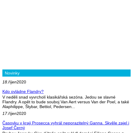
Novinky
18.říjen
2020
Kdo ovládne Flandry?
V neděli snad vyvrcholí klasikářská sezóna. Jedou se slavné
Flandry. A opět to bude souboj Van Aert versus Van der Poel, a také
Alaphilippe, Štybar, Bettiol, Pedersen...
17.říjen
2020
Časovku v kraji Prosecca vyhrál neporazitelný Ganna. Skvěle zajel i
Josef Černý