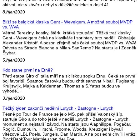
aktivní, ale v závěru nebyl v důležité selekci a dojel 41.
8.říjen
2020
Blíží se belgická klasika Gent - Wevelgem. A možná souboj MVDP
vs. WVA
Větrné Terezíny, kostky, štěrk, krátká stoupání. Těžká trať klasiky
Gent - Wevelgem čeká na klasikáře i sprintery tuto neděli. Obhajuje
Alexander Kristoff. A pozor, zřejmě nás čeká souboj MVDP vs. WVA!
Odveta za Strade Bianche a Milan-SanRemo? Na startu je i Zdeněk
Štybar.
5.říjen
2020
Kdo stane první na Etně?
Třetí etapa Giro d´Italia míří na sicilskou sopku Etnu. Čeká se první
boj favoritů. Špatnou časovku budou chtít sanovat Nibali, Fuglsang,
Kruijswijk, Majka a Kelderman. Thomas a S.Yates budou ve
výhodě...
3.říjen
2020
Těžký týden zakončí nedělní Lutych - Bastogne - Lutych
Těsně po Tour de France se jelo MS, pak přišel Valonský šíp,
startuje Giro a do toho ještě v neděli Lutych - Bastogne - Lutych,
monument a nejstarší závod. Na startu jsou Alaphilippe, Pogačar,
Roglič, Dumoulin, Hirschi, Froome, Woods, Kreuziger i bývalí
vítězové LBL Poels, Jungels, Dan Martin. A na poslední chvíli i vítěz
BinckBankTour Mathieu van der Poel...