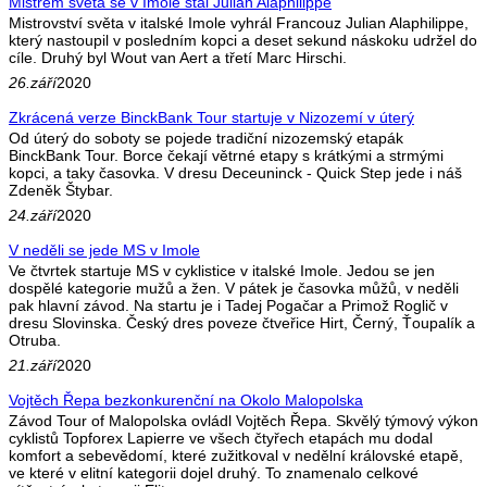
Mistrem světa se v Imole stal Julian Alaphilippe
Mistrovství světa v italské Imole vyhrál Francouz Julian Alaphilippe,
který nastoupil v posledním kopci a deset sekund náskoku udržel do
cíle. Druhý byl Wout van Aert a třetí Marc Hirschi.
26.září
2020
Zkrácená verze BinckBank Tour startuje v Nizozemí v úterý
Od úterý do soboty se pojede tradiční nizozemský etapák
BinckBank Tour. Borce čekají větrné etapy s krátkými a strmými
kopci, a taky časovka. V dresu Deceuninck - Quick Step jede i náš
Zdeněk Štybar.
24.září
2020
V neděli se jede MS v Imole
Ve čtvrtek startuje MS v cyklistice v italské Imole. Jedou se jen
dospělé kategorie mužů a žen. V pátek je časovka můžů, v neděli
pak hlavní závod. Na startu je i Tadej Pogačar a Primož Roglič v
dresu Slovinska. Český dres poveze čtveřice Hirt, Černý, Ťoupalík a
Otruba.
21.září
2020
Vojtěch Řepa bezkonkurenční na Okolo Malopolska
Závod Tour of Malopolska ovládl Vojtěch Řepa. Skvělý týmový výkon
cyklistů Topforex Lapierre ve všech čtyřech etapách mu dodal
komfort a sebevědomí, které zužitkoval v nedělní královské etapě,
ve které v elitní kategorii dojel druhý. To znamenalo celkové