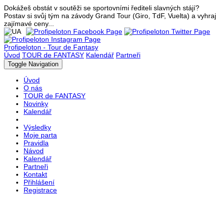
Dokážeš obstát v soutěži se sportovními řediteli slavných stájí?
Postav si svůj tým na závody Grand Tour (Giro, TdF, Vuelta) a vyhraj
zajímavé ceny...
Profipeloton - Tour de Fantasy
Úvod
TOUR de FANTASY
Kalendář
Partneři
Toggle Navigation
Úvod
O nás
TOUR de FANTASY
Novinky
Kalendář
Výsledky
Moje parta
Pravidla
Návod
Kalendář
Partneři
Kontakt
Přihlášení
Registrace