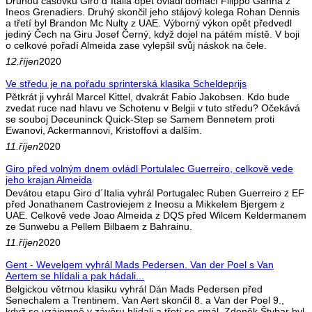
Druhou časovku Giro d´Italia opět ovládl domácí Filippo Ganna z
Ineos Grenadiers. Druhý skončil jeho stájový kolega Rohan Dennis
a třetí byl Brandon Mc Nulty z UAE. Výborný výkon opět předvedl
jediný Čech na Giru Josef Černý, když dojel na pátém místě. V boji
o celkové pořadí Almeida zase vylepšil svůj náskok na čele.
12.říjen
2020
Ve středu je na pořadu sprinterská klasika Scheldeprijs
Pětkrát ji vyhrál Marcel Kittel, dvakrát Fabio Jakobsen. Kdo bude
zvedat ruce nad hlavu ve Schotenu v Belgii v tuto středu? Očekává
se souboj Deceuninck Quick-Step se Samem Bennetem proti
Ewanovi, Ackermannovi, Kristoffovi a dalším.
11.říjen
2020
Giro před volným dnem ovládl Portulalec Guerreiro, celkově vede
jeho krajan Almeida
Devátou etapu Giro d´Italia vyhrál Portugalec Ruben Guerreiro z EF
před Jonathanem Castroviejem z Ineosu a Mikkelem Bjergem z
UAE. Celkově vede Joao Almeida z DQS před Wilcem Keldermanem
ze Sunwebu a Pellem Bilbaem z Bahrainu.
11.říjen
2020
Gent - Wevelgem vyhrál Mads Pedersen. Van der Poel s Van
Aertem se hlídali a pak hádali...
Belgickou větrnou klasiku vyhrál Dán Mads Pedersen před
Senechalem a Trentinem. Van Aert skončil 8. a Van der Poel 9.,
když se vzájemně v závěru hlídali a třetí se smál. Zdeněk Štybar byl