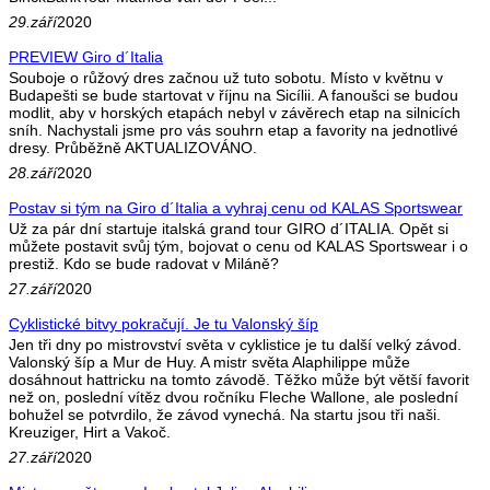
29.září
2020
PREVIEW Giro d´Italia
Souboje o růžový dres začnou už tuto sobotu. Místo v květnu v
Budapešti se bude startovat v říjnu na Sicílii. A fanoušci se budou
modlit, aby v horských etapách nebyl v závěrech etap na silnicích
sníh. Nachystali jsme pro vás souhrn etap a favority na jednotlivé
dresy. Průběžně AKTUALIZOVÁNO.
28.září
2020
Postav si tým na Giro d´Italia a vyhraj cenu od KALAS Sportswear
Už za pár dní startuje italská grand tour GIRO d´ITALIA. Opět si
můžete postavit svůj tým, bojovat o cenu od KALAS Sportswear i o
prestiž. Kdo se bude radovat v Miláně?
27.září
2020
Cyklistické bitvy pokračují. Je tu Valonský šíp
Jen tři dny po mistrovství světa v cyklistice je tu další velký závod.
Valonský šíp a Mur de Huy. A mistr světa Alaphilippe může
dosáhnout hattricku na tomto závodě. Těžko může být větší favorit
než on, poslední vítěz dvou ročníku Fleche Wallone, ale poslední
bohužel se potvrdilo, že závod vynechá. Na startu jsou tři naši.
Kreuziger, Hirt a Vakoč.
27.září
2020