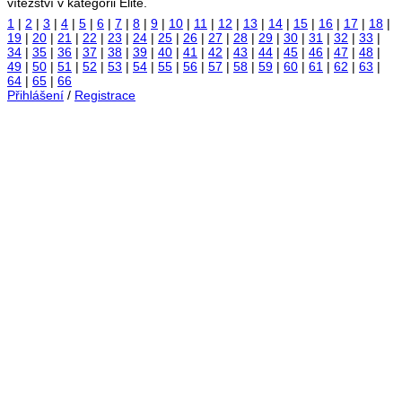
vítězství v kategorii Elite.
1
|
2
|
3
|
4
|
5
|
6
|
7
|
8
|
9
|
10
|
11
|
12
|
13
|
14
|
15
|
16
|
17
|
18
|
19
|
20
|
21
|
22
|
23
|
24
|
25
|
26
|
27
|
28
|
29
|
30
|
31
|
32
|
33
|
34
|
35
|
36
|
37
|
38
|
39
|
40
|
41
|
42
|
43
|
44
|
45
|
46
|
47
|
48
|
49
|
50
|
51
|
52
|
53
|
54
|
55
|
56
|
57
|
58
|
59
|
60
|
61
|
62
|
63
|
64
|
65
|
66
Přihlášení
/
Registrace