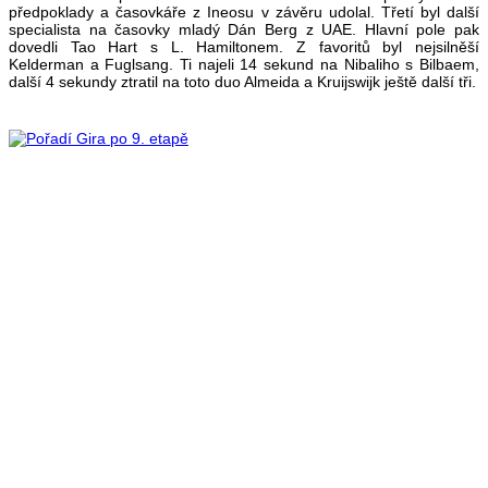
předpoklady a časovkáře z Ineosu v závěru udolal. Třetí byl další
specialista na časovky mladý Dán Berg z UAE. Hlavní pole pak
dovedli Tao Hart s L. Hamiltonem. Z favoritů byl nejsilněší
Kelderman a Fuglsang. Ti najeli 14 sekund na Nibaliho s Bilbaem,
další 4 sekundy ztratil na toto duo Almeida a Kruijswijk ještě další tři.