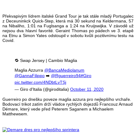
Překvapivým lídrem italské Grand Tour je tak stále mladý Portugalec
z Deceuninkck Quick-Step, která má 30 sekund na Keldermana, 57
na Nibaliho, 1:01 na Fuglsanga a 1:24 na Kruijswijka. V závodě už
nejsou dva hlavní favorité. Geraint Thomas po pádech ve 3. etapě
na Etnu a Simon Yates odstoupil v sobotu kvůli pozitivnímu testu na
Covid.
🔁 Swap Jersey | Cambio Maglia
Maglia Azzurra
@BancaMediolanum
@GannaFilippo
➡️
@Rguerreiro94
#Giro
pic.twitter.com/4NDbtLvTSj
— Giro d'Italia (@giroditalia)
October 11, 2020
Guerreiro po dnešku poveze maglia azzura pro nejlepšího vrchaře.
Bodovací trikot zatím drží vládce rychlých dojezdů Francouz Arnaud
Démare, který vede před Peterem Saganem a Michaelem
Matthewsem.