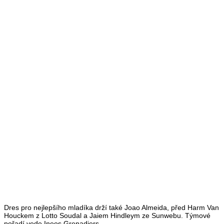
Dres pro nejlepšího mladíka drží také Joao Almeida, před Harm Van
Houckem z Lotto Soudal a Jaiem Hindleym ze Sunwebu. Týmové
pořadí vede Ineos Grenadiers.