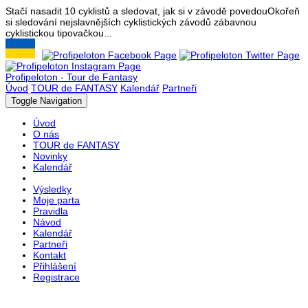
Stačí nasadit 10 cyklistů a sledovat, jak si v závodě povedou
Okořeň
si sledování nejslavnějších cyklistických závodů zábavnou
cyklistickou tipovačkou...
Profipeloton - Tour de Fantasy
Úvod
TOUR de FANTASY
Kalendář
Partneři
Toggle Navigation
Úvod
O nás
TOUR de FANTASY
Novinky
Kalendář
Výsledky
Moje parta
Pravidla
Návod
Kalendář
Partneři
Kontakt
Přihlášení
Registrace