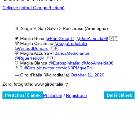
Celkové pořadí Gira po 9. etapě
🚴‍♂️ Stage 9, San Salvo > Roccaraso (Aremogna)
💗 Maglia Rosa
@EnelGroupIT
:
@JooAlmeida98
🇵🇹
💜 Maglia Ciclamino
@segafredoitalia
:
@ArnaudDemare
🇫🇷
💙 Maglia Azzurra
@BancaMediolanum
:
@Rguerreiro94
🇵🇹
🤍 Maglia Bianca
@EurospinItalia
:
@JooAlmeida98
🇵🇹
#Giro
pic.twitter.com/gN3PMqyeTN
— Giro d'Italia (@giroditalia)
October 11, 2020
Zdroj fotografie: www.giroditalia.it/
Předchozí článek
Další článek
Přihlášení
/
Registrace