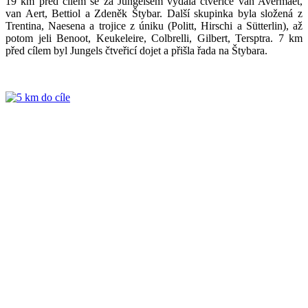
19 km před cílem se za Jungelsem vydala čtveřice van Avermaet,
van Aert, Bettiol a Zdeněk Štybar. Další skupinka byla složená z
Trentina, Naesena a trojice z úniku (Politt, Hirschi a Sütterlin), až
potom jeli Benoot, Keukeleire, Colbrelli, Gilbert, Tersptra. 7 km
před cílem byl Jungels čtveřicí dojet a přišla řada na Štybara.