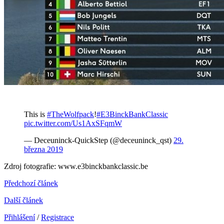
This is
#TheWolfpack
!
#E3BinckBankClassic
pic.twitter.com/Us1AxSFqmW
— Deceuninck-QuickStep (@deceuninck_qst)
29.
března 2019
Zdroj fotografie: www.e3binckbankclassic.be
Předchozí článek
Další článek
Přihlášení
/
Registrace