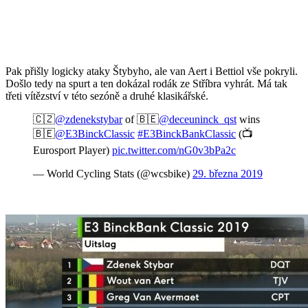
Pak přišly logicky ataky Štybyho, ale van Aert i Bettiol vše pokryli.
Došlo tedy na spurt a ten dokázal rodák ze Stříbra vyhrát. Má tak
třeti vítězství v této sezóně a druhé klasikářské.
🇨🇿
@zdenekstybar
of 🇧🇪
@deceuninck_qst
wins
🇧🇪
@E3BinckClassic
#E3BinckBankClassic
(📺
Eurosport Player)
pic.twitter.com/nG0v3bPa2c
— World Cycling Stats (@wcsbike)
29. března 2019