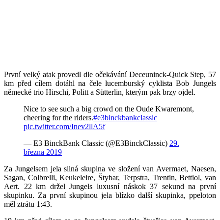
První velký atak provedl dle očekávání Deceuninck-Quick Step, 57
km před cílem dotáhl na čele lucemburský cyklista Bob Jungels
německé trio Hirschi, Politt a Sütterlin, kterým pak brzy ojdel.
Nice to see such a big crowd on the Oude Kwaremont,
cheering for the riders.
#e3binckbankclassic
pic.twitter.com/Inev2llA5f
— E3 BinckBank Classic (@E3BinckClassic)
29.
března 2019
Za Jungelsem jela silná skupina ve složení van Avermaet, Naesen,
Sagan, Colbrelli, Keukeleire, Štybar, Terpstra, Trentin, Bettiol, van
Aert. 22 km držel Jungels luxusní náskok 37 sekund na první
skupinku. Za první skupinou jela blízko další skupinka, ppeloton
měl ztrátu 1:43.