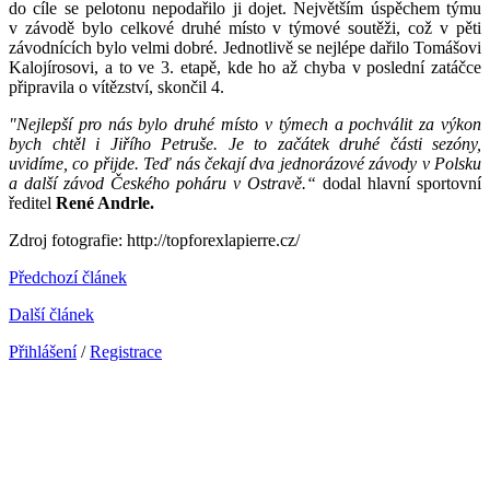
do cíle se pelotonu nepodařilo ji dojet. Největším úspěchem týmu
v závodě bylo celkové druhé místo v týmové soutěži, což v pěti
závodnících bylo velmi dobré. Jednotlivě se nejlépe dařilo Tomášovi
Kalojírosovi, a to ve 3. etapě, kde ho až chyba v poslední zatáčce
připravila o vítězství, skončil 4.
"Nejlepší pro nás bylo druhé místo v týmech a pochválit za výkon
bych chtěl i Jiřího Petruše. Je to začátek druhé části sezóny,
uvidíme, co přijde. Teď nás čekají dva jednorázové závody v Polsku
a další závod Českého poháru v Ostravě.“
dodal hlavní sportovní
ředitel
René Andrle.
Zdroj fotografie: http://topforexlapierre.cz/
Předchozí článek
Další článek
Přihlášení
/
Registrace