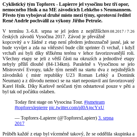
Cyklistický tým Topforex - Lapierre jel vysočinu bez tří opor,
nemocného Hník a na ME závodících Lehkého s Neumannem.
Přesto tým vybojoval druhé místo mezi týmy, sprotovní ředitel
René Andrle pochválil za výkony Jiřího Petruše.
V termínu 3.-6.8. srpna se jel jeden z nejtěžších
09.08.2017 / 7:26
českých závodů Vysočina 2017. Závod je převážně
kopcovitý a v žádné z etap není předem jednoznačně jasné, jak se
bude vyvíjet a zda na vítězství bude cílit sprinter či vrchař, i když
vrchaři asi byli díky těžkému terénu v lehce favorizovanější roli.
Všechny etapy se jeli z větší části na okruzích a jednotlivé etapy
nebyly příliš dlouhé (84-134km). Paralelně s Vysočinou se jelo
Mistrovství Evropy, takže tým neměl na startu dva z nejsilnějších
závodníků ( mistr republiky U23 Roman Lehký a Dominik
Neuman) a z důvodu nemoci se na start nepostavil ani favorizovaný
Karel Hník. Díky Karlově neúčasti tým odstartoval pouze v pěti a
byl tak od počátku oslaben.
Today first stage on Vysocina Tour.
#jsmeteam
#topforexlepierre
pic.twitter.com/pI0AjncYxU
— Topforex-Lapierre (@TopforexLapierr)
3. srpna
2017
Průběh každé z etap byl víceméně takový, že se oddělila skupinka a