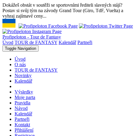
Dokážeš obstát v soutěži se sportovními řediteli slavných stájí?
Postav si svůj tým na závody Grand Tour (Giro, TdF, Vuelta) a
vyhraj zajímavé ceny...
Profipeloton - Tour de Fantasy
Úvod
TOUR de FANTASY
Kalendář
Partneři
Toggle Navigation
Úvod
O nás
TOUR de FANTASY
Novinky
Kalendář
Výsledky
Moje parta
Pravidla
Návod
Kalendář
Partneři
Kontakt
Přihlášení
Registrace