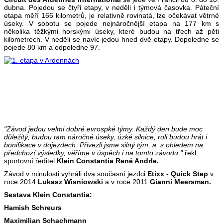
dubna. Pojedou se čtyři etapy, v neděli i týmová časovka. Páteční
etapa měří 166 kilometrů, je relativně rovinatá, lze očekávat větrné
úseky. V sobotu se pojede nejnáročnější etapa na 177 km s
několika těžkými horskými úseky, které budou na třech až pěti
kilometrech. V neděli se navíc jedou hned dvě etapy. Dopoledne se
pojede 80 km a odpoledne 97.
"Závod jedou velmi dobré evrospké týmy. Každý den bude moc
důležitý, budou tam náročné úseky, úzké silnice, roli budou hrát i
bonifikace v dojezdech. Přivezli jsme silný tým, a s ohledem na
předchozí výsledky, věříme v úspěch i na tomto závodu,"
řekl
sportovní ředitel
Klein Constantia
René Andrle.
Závod v minulosti vyhráli dva současní jezdci
Etixx - Quick Step
v
roce 2014
Lukasz Wisniowski
a v roce 2011
Gianni Meersman.
Sestava Klein Constantia:
Hamish Schreurs
Maximilian Schachmann