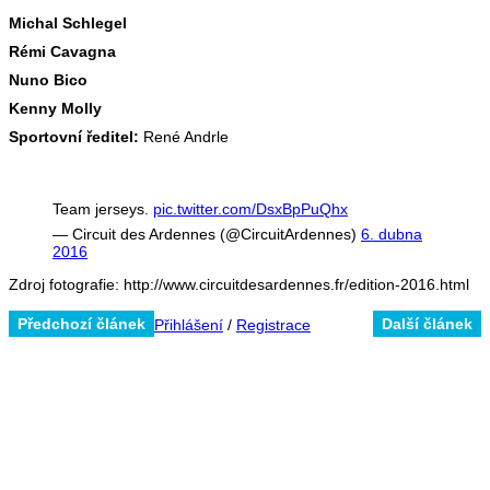
Michal Schlegel
Rémi Cavagna
Nuno Bico
Kenny Molly
Sportovní ředitel:
René Andrle
Team jerseys.
pic.twitter.com/DsxBpPuQhx
— Circuit des Ardennes (@CircuitArdennes)
6. dubna
2016
Zdroj fotografie: http://www.circuitdesardennes.fr/edition-2016.html
Předchozí článek
Další článek
Přihlášení
/
Registrace