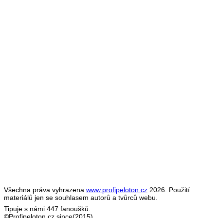
Všechna práva vyhrazena
www.profipeloton.cz
2026. Použití
materiálů jen se souhlasem autorů a tvůrců webu.
Tipuje s námi 447 fanoušků.
©Profipeloton.cz since(2015)