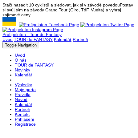
Stačí nasadit 10 cyklistů a sledovat, jak si v závodě povedou
Postav
si svůj tým na závody Grand Tour (Giro, TdF, Vuelta) a vyhraj
zajímavé ceny...
Profipeloton - Tour de Fantasy
Úvod
TOUR de FANTASY
Kalendář
Partneři
Toggle Navigation
Úvod
O nás
TOUR de FANTASY
Novinky
Kalendář
Výsledky
Moje parta
Pravidla
Návod
Kalendář
Partneři
Kontakt
Přihlášení
Registrace