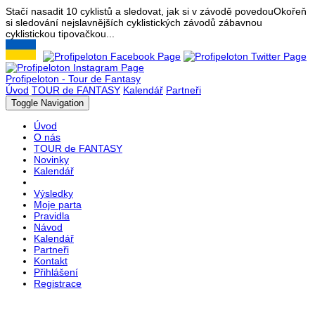
Stačí nasadit 10 cyklistů a sledovat, jak si v závodě povedou
Okořeň
si sledování nejslavnějších cyklistických závodů zábavnou
cyklistickou tipovačkou...
Profipeloton - Tour de Fantasy
Úvod
TOUR de FANTASY
Kalendář
Partneři
Toggle Navigation
Úvod
O nás
TOUR de FANTASY
Novinky
Kalendář
Výsledky
Moje parta
Pravidla
Návod
Kalendář
Partneři
Kontakt
Přihlášení
Registrace