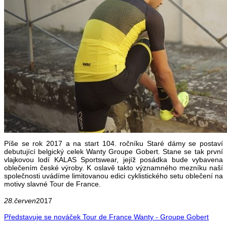
Píše se rok 2017 a na start 104. ročníku Staré dámy se postaví
debutující belgický celek Wanty Groupe Gobert. Stane se tak první
vlajkovou lodí KALAS Sportswear, jejíž posádka bude vybavena
oblečením české výroby. K oslavě takto významného mezníku naší
společnosti uvádíme limitovanou edici cyklistického setu oblečení na
motivy slavné Tour de France.
28.červen
2017
Představuje se nováček Tour de France Wanty - Groupe Gobert