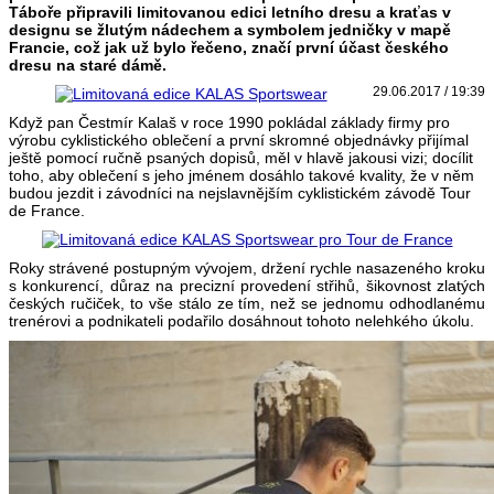
Táboře připravili limitovanou edici letního dresu a kraťas v
designu se žlutým nádechem a symbolem jedničky v mapě
Francie, což jak už bylo řečeno, značí první účast českého
dresu na staré dámě.
29.06.2017 / 19:39
Když pan Čestmír Kalaš v roce 1990 pokládal základy firmy pro
výrobu cyklistického oblečení a první skromné objednávky přijímal
ještě pomocí ručně psaných dopisů, měl v hlavě jakousi vizi; docílit
toho, aby oblečení s jeho jménem dosáhlo takové kvality, že v něm
budou jezdit i závodníci na nejslavnějším cyklistickém závodě Tour
de France.
Roky strávené postupným vývojem, držení rychle nasazeného kroku
s konkurencí, důraz na precizní provedení střihů, šikovnost zlatých
českých ručiček, to vše stálo ze tím, než se jednomu odhodlanému
trenérovi a podnikateli podařilo dosáhnout tohoto nelehkého úkolu.