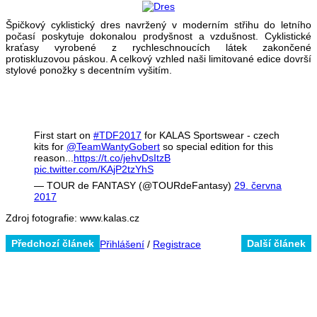
Špičkový cyklistický dres navržený v moderním střihu do letního
počasí poskytuje dokonalou prodyšnost a vzdušnost. Cyklistické
kraťasy vyrobené z rychleschnoucích látek zakončené
protiskluzovou páskou. A celkový vzhled naši limitované edice dovrší
stylové ponožky s decentním vyšitím.
First start on
#TDF2017
for KALAS Sportswear - czech
kits for
@TeamWantyGobert
so special edition for this
reason...
https://t.co/jehvDsItzB
pic.twitter.com/KAjP2tzYhS
— TOUR de FANTASY (@TOURdeFantasy)
29. června
2017
Zdroj fotografie: www.kalas.cz
Předchozí článek
Další článek
Přihlášení
/
Registrace