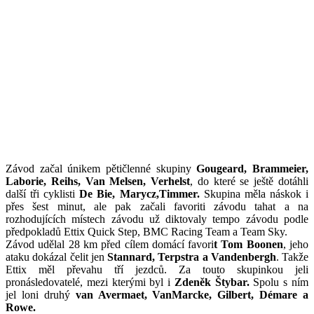
Závod začal únikem pětičlenné skupiny
Gougeard, Brammeier,
Laborie, Reihs, Van Melsen, Verhelst
, do které se ještě dotáhli
další tři cyklisti
De Bie, Marycz,Timmer.
Skupina měla náskok i
přes šest minut, ale pak začali favoriti závodu tahat a na
rozhodujících místech závodu už diktovaly tempo závodu podle
předpokladů Ettix Quick Step, BMC Racing Team a Team Sky.
Závod udělal 28 km před cílem domácí favori
t Tom Boonen
, jeho
ataku dokázal čelit jen
Stannard, Terpstra a Vandenbergh
. Takže
Ettix měl převahu tří jezdců. Za touto skupinkou jeli
pronásledovatelé, mezi kterými byl i
Zdeněk Štybar.
Spolu s ním
jel loni druhý
van Avermaet, VanMarcke, Gilbert, Démare a
Rowe.