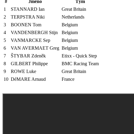
#
Jméno
Tým
1
STANNARD Ian
Great Britain
2
TERPSTRA Niki
Netherlands
3
BOONEN Tom
Belgium
4
VANDENBERGH Stijn
Belgium
5
VANMARCKE Sep
Belgium
6
VAN AVERMAET Greg
Belgium
7
ŠTYBAR Zdeněk
Etixx - Quick Step
8
GILBERT Philippe
BMC Racing Team
9
ROWE Luke
Great Britain
10
DéMARE Arnaud
France