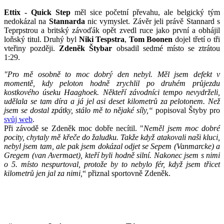
Ettix - Quick Step
měl sice početní převahu, ale belgický tým
nedokázal na
Stannarda
nic vymyslet. Závěr jeli právě Stannard s
Teprpstrou a britský závoďák opět zvedl ruce jako první a obhájil
loňský titul. Druhý byl
Niki Tespstra
,
Tom Boonen
dojel třetí o tři
vteřiny později.
Zdeněk Štybar
obsadil sedmé místo se ztrátou
1:29.
"Pro mě osobně to moc dobrý den nebyl. Měl jsem defekt v
momentě, kdy peloton hodně zrychlil po druhém průjezdu
kostkového úseku Haaghoek. Někteří závodníci tempo nevydrželi,
udělala se tam díra a já jel asi deset kilometrů za pelotonem. Než
jsem se dostal zpátky, stálo mě to nějaké síly,“
popisoval Štyby pro
svůj web
.
Při závodě se Zdeněk moc dobře necítil. "
Neměl jsem moc dobré
pocity, chytaly mě křeče do žaludku. Takže když atakovali naši kluci,
nebyl jsem tam, ale pak jsem dokázal odjet se Sepem (Vanmarcke) a
Gregem (van Avermaet), kteří byli hodně silní. Nakonec jsem s nimi
o 5. místo nespurtoval, protože by to nebylo fér, když jsem třicet
kilometrů jen jal za nimi,
“ přiznal sportovně Zdeněk.