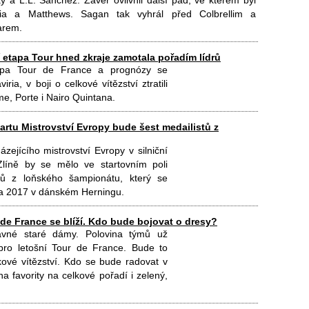
 a L.L. Sanchez. Závěr ovlivnil další pád, ve kterém byl
ria a Matthews. Sagan tak vyhrál před Colbrellim a
rem.
 etapa Tour hned zkraje zamotala pořadím lídrů
apa Tour de France a prognózy se
iria, v boji o celkové vítězství ztratili
e, Porte i Nairo Quintana.
artu Mistrovství Evropy bude šest medailistů z
ázejícího mistrovství Evropy v silniční
Zlíně by se mělo ve startovním poli
stů z loňského šampionátu, který se
na 2017 v dánském Herningu.
de France se blíží. Kdo bude bojovat o dresy?
lavné staré dámy. Polovina týmů už
pro letošní Tour de France. Bude to
lkové vítězství. Kdo se bude radovat v
na favority na celkové pořadí i zelený,