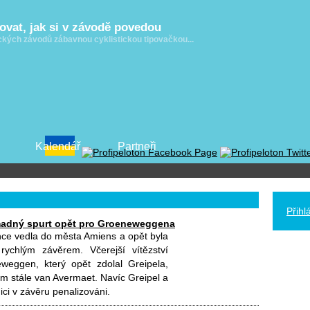
dovat, jak si v závodě povedou
ických závodů zábavnou cyklistickou tipovačkou...
Kalendář
Partneři
Přihl
adný spurt opět pro Groeneweggena
ce vedla do města Amiens a opět byla
rychlým závěrem. Včerejší vítězství
weggen, který opět zdolal Greipela,
ém stále van Avermaet. Navíc Greipel a
nici v závěru penalizováni.