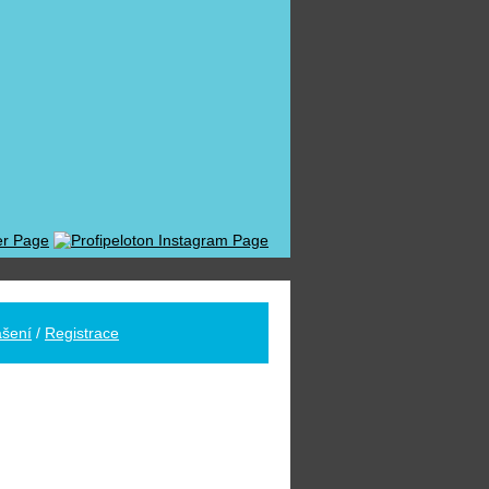
ášení
/
Registrace