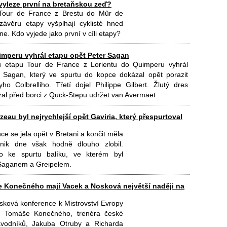
vyleze první na bretaňskou zeď?
Tour de France z Brestu do Mûr de
ávěru etapy vyšplhají cyklisté hned
e. Kdo vyjede jako první v cíli etapy?
imperu vyhrál etapu opět Peter Sagan
u etapu Tour de France z Lorientu do Quimperu vyhrál
 Sagan, který ve spurtu do kopce dokázal opět porazit
ho Colbrelliho. Třetí dojel Philippe Gilbert. Žlutý dres
al před borci z Quck-Stepu udržet van Avermaet
zeau byl nejrychlejší opět Gaviria, který přespurtoval
ce se jela opět v Bretani a končit měla
ik dne však hodně dlouho zlobil.
o ke spurtu balíku, ve kterém byl
d Saganem a Greipelem.
e Konečného mají Vacek a Nosková největší naději na
isková konference k Mistrovství Evropy
i Tomáše Konečného, trenéra české
vodníků, Jakuba Otruby a Richarda