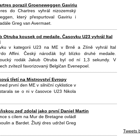
artres porazil Groeneweggen Gaviriu
res do Chartres vyhrál nizozemský
eggen, který přespurtoval Gaviriu i
nadále Greg van Avermaet.
b Otruba kousek od medaile. Časovku U23 vyhrál Ital
i
vku v kategorii U23 na ME v Brně a Zlíně vyhrál Ital
rdo Affini. Český nároďák byl blízko druhé medaile.
oucký rodák Jakub Otruba byl od ní 1,3 sekundy. V
rech zvítezil favorizovaný Belgičan Evenepoel.
ková třetí na Mistrovství Evropy
ed první den ME v silniční cyklistice v
starala se o ni v časovce U23 Nikola
ňskou zeď zdolal jako první Daniel Martin
nce s cílem na Mur de Bretagne ovládl
moulin a Bardet. Žlutý dres udržel Greg
Tweets 