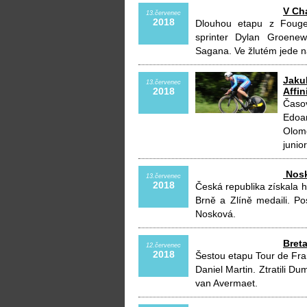
V Ch
13.červenec
2018
Dlouhou etapu z Fouge
sprinter Dylan Groenew
Sagana. Ve žlutém jede 
Jaku
13.červenec
2018
Affin
Časo
Edoa
Olom
junio
​ Nos
13.červenec
2018
Česká republika získala hn
Brně a Zlíně medaili. Po
Nosková.
Breta
12.červenec
2018
Šestou etapu Tour de Fra
Daniel Martin. Ztratili Du
van Avermaet.