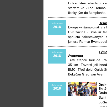
Holce, kteří absolvují
startem ve Zlíně. Tomáš 
český tým do šampionátu 
Remc
9.červenec
2018
Evropský šampionát v siln
U23 začíná v Brně už ten
spousta talentovaných 
juniora Remca Evenepoela
Týmo
9.červenec
2018
Avermaet
Třetí etapou Tour de Fr
35 km. Favoriti jeli hn
BMC. Třetí dojel Quick-S
Belgičan Greg van Averm
Druh
8.červenec
2018
žlut
Druho
Sain
počtu