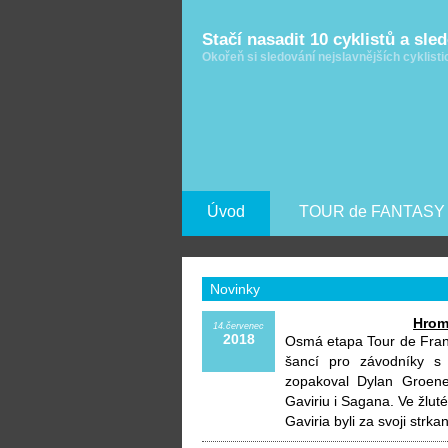
Stačí nasadit 10 cyklistů a sle
Okořeň si sledování nejslavnějších cyklist
Úvod
TOUR de FANTASY
Novinky
Hrom
14.červenec
2018
Osmá etapa Tour de Fran
šancí pro závodníky s 
zopakoval Dylan Groene
Gaviriu i Sagana. Ve žlut
Gaviria byli za svoji strka