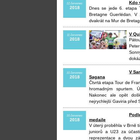
Kdo 
12.červenec
2018
Dnes se jede 6. etapa 
Bretagne Guerlédan. V z
dvakrát na Mur de Bretagn
V Qu
11.červenec
2018
Páto
Peter
Sonny
dokáz
V Sar
10.červenec
2018
Sagana
Čtvrtá etapa Tour de Fran
hromadným spurtem. Ún
Nakonec ale opět došl
nejrychlejší Gaviria pře
Podl
10.červenec
2018
medaile
V úterý proběhla v Brně t
juniorů a U23 za účast
reprezentace a dvou zá