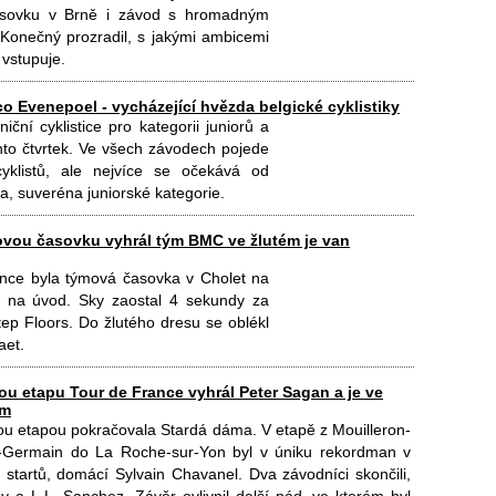
 časovku v Brně i závod s hromadným
Konečný prozradil, s jakými ambicemi
vstupuje.
o Evenepoel - vycházející hvězda belgické cyklistiky
iční cyklistice pro kategorii juniorů a
to čtvrtek. Ve všech závodech pojede
cyklistů, ale nejvíce se očekává od
, suveréna juniorské kategorie.
vou časovku vyhrál tým BMC ve žlutém je van
ance byla týmová časovka v Cholet na
ed na úvod. Sky zaostal 4 sekundy za
tep Floors. Do žlutého dresu se oblékl
aet.
ou etapu Tour de France vyhrál Peter Sagan a je ve
ém
u etapou pokračovala Stardá dáma. V etapě z Mouilleron-
t-Germain do La Roche-sur-Yon byl v úniku rekordman v
 startů, domácí Sylvain Chavanel. Dva závodníci skončili,