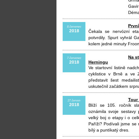
Grmay
Gavi
Déma
První
8.červenec
2018
Čekala se nervózní et
potvrdily. Spurt vyhrál Gav
kolem jedné minuty Froom
Na st
7.červenec
2018
Herningu
Ve startovní listině nadch
cyklistice v Brně a ve 
představit šest medaili
uskutečnil začátkem srp
Tour 
27.červen
2018
Blíží se 105. ročník s
oznámila svoje sestavy 
velký boj o etapy i o ce
Paříži? Podívali jsme se 
bílý a puntíkatý dres.