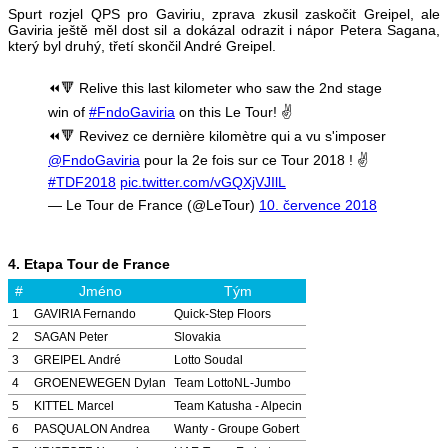
Spurt rozjel QPS pro Gaviriu, zprava zkusil zaskočit Greipel, ale
Gaviria ještě měl dost sil a dokázal odrazit i nápor Petera Sagana,
který byl druhý, třetí skončil André Greipel.
⏪🔻 Relive this last kilometer who saw the 2nd stage
win of
#FndoGaviria
on this Le Tour! ✌
⏪🔻 Revivez ce dernière kilomètre qui a vu s'imposer
@FndoGaviria
pour la 2e fois sur ce Tour 2018 ! ✌
#TDF2018
pic.twitter.com/vGQXjVJIlL
— Le Tour de France (@LeTour)
10. července 2018
4.
E
tapa Tour de France
#
Jméno
Tým
1
GAVIRIA Fernando
Quick-Step Floors
2
SAGAN Peter
Slovakia
3
GREIPEL André
Lotto Soudal
4
GROENEWEGEN Dylan
Team LottoNL-Jumbo
5
KITTEL Marcel
Team Katusha - Alpecin
6
PASQUALON Andrea
Wanty - Groupe Gobert