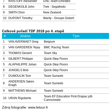
7
KRISTOFF Alexander
UAE-Team Emirates
8
DEGENKOLB John
Trek - Segafredo
9
SMITH Dion
New Zealand
10
DUPONT Timothy
Wanty - Groupe Gobert
Celkové pořadí TDF 2018 po 4. etapě
#
Jméno
Tým
1
VAN AVERMAET Greg
Belgium
2
VAN GARDEREN Tejay
BMC Racing Team
3
THOMAS Geraint
Team Sky
4
GILBERT Philippe
Quick-Step Floors
5
ALAPHILIPPE Julian
Quick-Step Floors
6
JUNGELS Bob
Quick-Step Floors
7
DUMOULIN Tom
Team Sunweb
ANDERSEN Søren
8
Team Sunweb
Kragh
9
MATTHEWS Michael
Team Sunweb
Team EF Education First-Drapac p/b
10
URAN Rigoberto
Cannondale
Zdroj fotografie: www.letour.fr