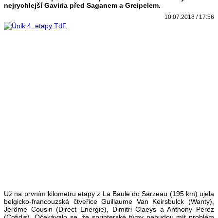
nejrychlejší Gaviria před Saganem a Greipelem.
10.07.2018 / 17:56
Už na prvním kilometru etapy z La Baule do Sarzeau (195 km) ujela
belgicko-francouzská čtveřice Guillaume Van Keirsbulck (Wanty),
Jérôme Cousin (Direct Energie), Dimitri Claeys a Anthony Perez
(Cofidis). Očekávalo se, že sprinterské týmy nebudou mít problém