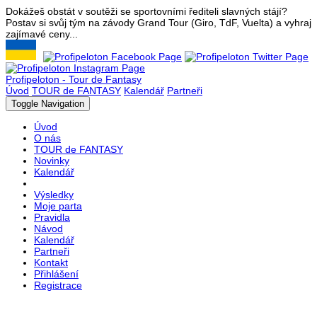
Dokážeš obstát v soutěži se sportovními řediteli slavných stájí?
Postav si svůj tým na závody Grand Tour (Giro, TdF, Vuelta) a vyhraj
zajímavé ceny...
Profipeloton - Tour de Fantasy
Úvod
TOUR de FANTASY
Kalendář
Partneři
Toggle Navigation
Úvod
O nás
TOUR de FANTASY
Novinky
Kalendář
Výsledky
Moje parta
Pravidla
Návod
Kalendář
Partneři
Kontakt
Přihlášení
Registrace