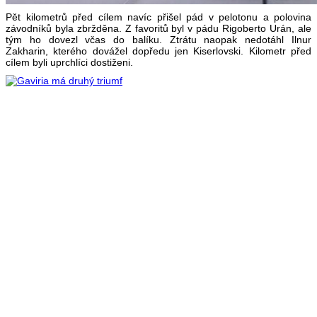
Pět kilometrů před cílem navíc přišel pád v pelotonu a polovina
závodníků byla zbržděna. Z favoritů byl v pádu Rigoberto Urán, ale
tým ho dovezl včas do balíku. Ztrátu naopak nedotáhl Ilnur
Zakharin, kterého dovážel dopředu jen Kiserlovski. Kilometr před
cílem byli uprchlíci dostiženi.