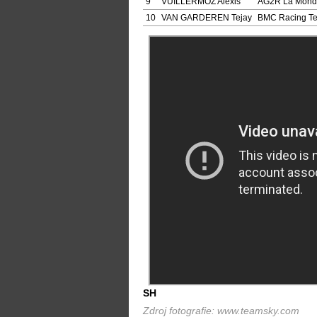
9
VUILLERMOZ Alexis
AG2R La Mond
10
VAN GARDEREN Tejay
BMC Racing T
SH
Zdroj fotografie: www.teamsky.com