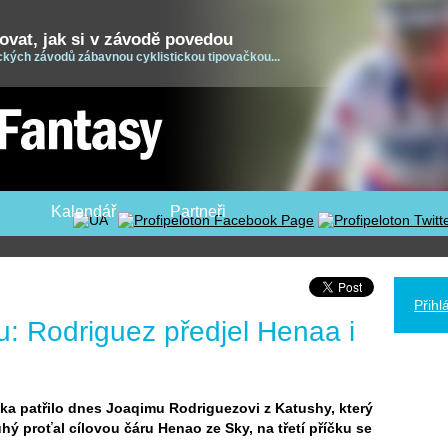
dovat, jak si v závodě povedou
ických závodů zábavnou cyklistickou tipovačkou...
Kalendář
Partneři
Přihl
u: Rodriguez předjel Henaa i
icka patřilo dnes Joaqimu Rodriguezovi z Katushy, který
hý proťal cílovou čáru Henao ze Sky, na třetí příčku se