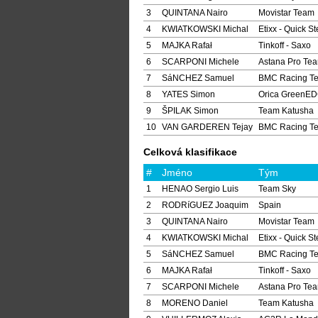
3
QUINTANA Nairo
Movistar Team
4
KWIATKOWSKI Michal
Etixx - Quick S
5
MAJKA Rafał
Tinkoff - Saxo
6
SCARPONI Michele
Astana Pro Te
7
SáNCHEZ Samuel
BMC Racing T
8
YATES Simon
Orica GreenE
9
ŠPILAK Simon
Team Katusha
10
VAN GARDEREN Tejay
BMC Racing T
Celková klasifikace
#
Jméno
Tým
1
HENAO Sergio Luis
Team Sky
2
RODRíGUEZ Joaquim
Spain
3
QUINTANA Nairo
Movistar Team
4
KWIATKOWSKI Michal
Etixx - Quick S
5
SáNCHEZ Samuel
BMC Racing T
6
MAJKA Rafał
Tinkoff - Saxo
7
SCARPONI Michele
Astana Pro Te
8
MORENO Daniel
Team Katusha