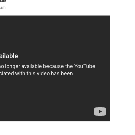
iale
eam