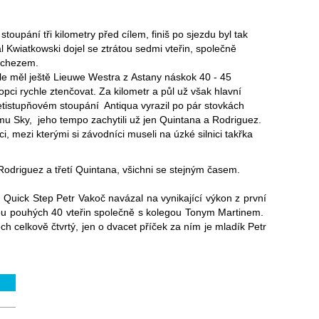
stoupání tři kilometry před cílem, finiš po sjezdu byl tak
al Kwiatkowski dojel se ztrátou sedmi vteřin, společně
anchezem.
e měl ještě Lieuwe Westra z Astany náskok 40 - 45
pci rychle ztenčovat. Za kilometr a půl už však hlavní
etistupňovém stoupání Antiqua vyrazil po pár stovkách
u Sky, jeho tempo zachytili už jen Quintana a Rodriguez.
i, mezi kterými si závodníci museli na úzké silnici takřka
Rodriguez a třetí Quintana, všichni se stejným časem.
 Quick Step Petr Vakoč navázal na vynikající výkon z první
átou pouhých 40 vteřin společně s kolegou Tonym Martinem.
ch celkově čtvrtý, jen o dvacet příček za ním je mladík Petr