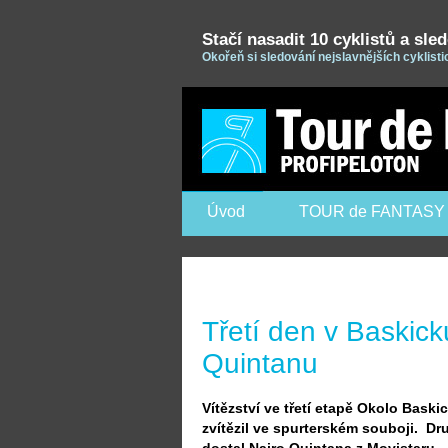
Stačí nasadit 10 cyklistů a sle
Okořeň si sledování nejslavnějších cyklist
Úvod
TOUR de FANTASY
Třetí den v Baskick
Quintanu
Vítězství ve třetí etapě Okolo Bask
zvítězil ve spurterském souboji. Dru