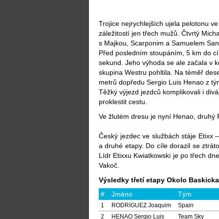
Trojice nejrychlejších ujela pelotonu ve 
záležitostí jen třech mužů. Čtvrtý Mich
s Majkou, Scarponim a Samuelem S
Před posledním stoupáním, 5 km do cíl
sekund. Jeho výhoda se ale začala v ko
skupina Westru pohltila. Na téměř des
metrů dopředu Sergio Luis Henao z tým
Těžký výjezd jezdců komplikovali i divác
proklestit cestu.
Ve žlutém dresu je nyní Henao, druhý 
Český jezdec ve službách stáje Etixx –
a druhé etapy. Do cíle dorazil se ztr
Lídr Etixxu Kwiatkowski je po třech dne
Vakoč.
Výsledky třetí etapy Okolo Baskicka
#
Jméno
Tým
1
RODRíGUEZ Joaquim
Spain
2
HENAO Sergio Luis
Team Sky