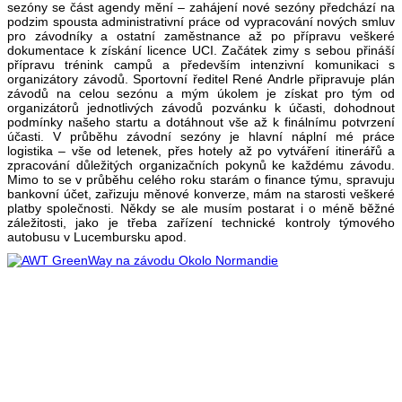
sezóny se část agendy mění – zahájení nové sezóny předchází na
podzim spousta administrativní práce od vypracování nových smluv
pro závodníky a ostatní zaměstnance až po přípravu veškeré
dokumentace k získání licence UCI. Začátek zimy s sebou přináší
přípravu trénink campů a především intenzivní komunikaci s
organizátory závodů. Sportovní ředitel René Andrle připravuje plán
závodů na celou sezónu a mým úkolem je získat pro tým od
organizátorů jednotlivých závodů pozvánku k účasti, dohodnout
podmínky našeho startu a dotáhnout vše až k finálnímu potvrzení
účasti. V průběhu závodní sezóny je hlavní náplní mé práce
logistika – vše od letenek, přes hotely až po vytváření itinerářů a
zpracování důležitých organizačních pokynů ke každému závodu.
Mimo to se v průběhu celého roku starám o finance týmu, spravuju
bankovní účet, zařizuju měnové konverze, mám na starosti veškeré
platby společnosti. Někdy se ale musím postarat i o méně běžné
záležitosti, jako je třeba zařízení technické kontroly týmového
autobusu v Lucembursku apod.