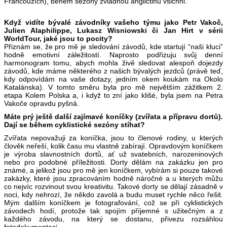
Francouzích), během sezóny zvládnou angličtinu všichni.
Když vidíte bývalé závodníky vašeho týmu jako Petr Vakoč,
Julien Alaphilippe, Lukasz Wisniowski či Jan Hirt v sérii
WorldTour, jaké jsou to pocity?
Přiznám se, že pro mě je sledování závodů, kde startují “naši kluci”
hodně emotivní záležitostí. Naprosto podřizuju svůj denní
harmonogram tomu, abych mohla živě sledovat alespoň dojezdy
závodů, kde máme některého z našich bývalých jezdců (právě teď,
kdy odpovídám na vaše dotazy, jedním okem koukám na Okolo
Katalánska). V tomto směru byla pro mě největším zážitkem 2.
etapa Kolem Polska a, i když to zní jako klišé, byla jsem na Petra
Vakoče opravdu pyšná.
Máte prý ještě další zajímavé koníčky (zvířata a přípravu dortů).
Dají se během cyklistické sezóny stíhat?
Zvířata nepovažuji za koníčka, jsou to členové rodiny, u kterých
člověk neřeší, kolik času mu vlastně zabírají. Opravdovým koníčkem
je výroba slavnostních dortů, ať už svatebních, narozeninových
nebo pro podobné příležitosti. Dorty dělám na zakázku jen pro
známé, a jelikož jsou pro mě jen koníčkem, vybírám si pouze takové
zakázky, které jsou zpracováním hodně náročné a u kterých můžu
co nejvíc rozvinout svou kreativitu. Takové dorty se dělají zásadně v
noci, kdy nehrozí, že někdo zavolá a budu muset rychle něco řešit.
Mým dalším koníčkem je fotografování, což se při cyklistických
závodech hodí, protože tak spojím příjemné s užitečným a z
každého závodu, na který se dostanu, přivezu rozsáhlou