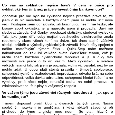
Co vás na cyklistice nejvíce baví? V čem je práce pro
cyklistický tým jiná než práce v investičním bankovnictví?
Zpočátku pro mě bylo na cyklistice nejvíce přitažlivé právě to, že
jsem o ní nic nevěděla a každým dnem jsem se mohla učit nové
věci. Postupně jsem odhalovala, jak fascinující, nesmírně těžký, ale
krásný sport cyklistika je a naprosto jsem jí propadla. Baví mě
sledovat závody, číst články, procházet statistiky, studovat výsledky.
Tak, jako jsem dřív coby majitel dostihového plnokrevníka znala
rodokmeny skoro všech koní na dráze, tak dnes stejně vášnivě
sleduju průběh a výsledky cyklistických závodů. Navíc díky spojení s
naším “mateřským” týmem Etixx - Quick-Step mám možnost
nakouknout do zákulisí velkého světa WorldTour teamu, což je
určitě snem každého cyklistického fanouška a já si díky této
možnosti své práce o to víc vážím. Mezi cyklistikou a světem
velkých financí tak, jak jsem je poznala, vidím víc paralel, než by se
mohlo zdát. U obou platí stejná pravidla - týmová spolupráce,
schopnost rychlého rozhodování, improvizace, odvaha brát na sebe
odpovědnost, velká dávka adrenalinu, schopnost hledat řešení a ne
výmluvy, proč něco nejde, neustálá touha na sobě pracovat a
zdokonalovat se, fair-play a vzájemný respekt.
Ve vašem týmu jsou závodníci různých národností – jak spolu
komunikujete?
Týmem doposud prošli kluci z dvanácti různých zemí. Naším
společným jazykem je angličtina, i když někteří závodníci při
příchodu do týmu anglicky moc neumí (to platí hlavně o