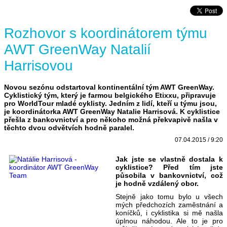
Rozhovor s koordinátorem týmu
AWT GreenWay Natalií
Harrisovou
Novou sezónu odstartoval kontinentální tým AWT GreenWay.
Cyklistický tým, který je farmou belgického Etixxu, připravuje
pro WorldTour mladé cyklisty. Jedním z lidí, kteří u týmu jsou,
je koordinátorka AWT GreenWay Natalie Harrisová. K cyklistice
přešla z bankovnictví a pro někoho možná překvapivě našla v
těchto dvou odvětvích hodně paralel.
07.04.2015 / 9:20
Jak jste se vlastně dostala k
cyklistice? Před tím jste
působila v bankovnictví, což
je hodně vzdálený obor.
Stejně jako tomu bylo u všech
mých předchozích zaměstnání a
koníčků, i cyklistika si mě našla
úplnou náhodou. Ale to je pro