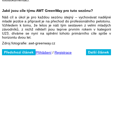
fotodokumentaci.
Jaké jsou cíle týmu AWT GreenWay pro tuto sezónu?
Náš cíl a úkol je pro každou sezónu stejný – vychovávat nadějné
mladé jezdce a připravit je na přechod do profesionálního pelotonu.
Vzhledem k tomu, že letos je náš tým sestaven z velmi mladých
závodníků, z nichž někteří jsou teprve prvním rokem v kategorii
U23, díváme se nyní na splnění tohoto primárního cíle spíše v
horizontu dvou let.
Zdroj fotografie: awt-greenway.cz
Předchozí článek
Další článek
Přihlášení
/
Registrace