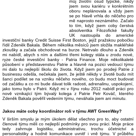
můj životní osud typické, nikdy
jsem svou kariéru v konkrétním
oboru neplánovala a vždy jsem
se po hlavě vrhla do něčeho pro
mě naprosto neznámého. Začalo
to tím, když jsem coby čerstvá
absolventka Filozofické fakulty
UK nastoupila do americké
investiční banky Credit Suisse First Boston, jejíž pražskou pobočku
řídil Zdeněk Bakala. Během několika měsíců jsem složila makléřské
zkoušky a začala obchodovat na burze. Netrvalo dlouho a Zdeněk
mi nabídl, abych s ním a dalšími třemi kolegy stála u zrodu nové,
ryze české investiční banky - Patria Finance. Moje několikaleté
působení v představenstvu Patrie a hlavně na pozici vedoucí týmu
mi dalo tu nejlepší školu do života. Když jsem po prodeji Patrie z
businessu odešla, nečekala jsem, že ještě někdy v životě budu mít
šanci podílet se na vzniku něčeho nového, co budu moct budovat
od začátku a co mi bude dávat tolik radosti, adrenalinu, uspokojení,
jako tomu bylo v Patrii. Když mi v říjnu roku 2012 nabídl práci pro
nově vznikající tým bývalý kolega z Patrie Petr Kováč, kterého
Zdeněk Bakala pověřil vedením týmu, neváhala jsem ani minutu.
Jakou máte coby koordinátor roli v týmu AWT GreenWay?
V širším smyslu je mým úkolem dělat všechno pro to, aby ostatní
členové týmu měli co nejlepší podmínky pro svou práci. Moje práce
tedy zahrnuje logistiku, administrativu, trochu účetnictví a
personalistiky a hodně komunikace uvnitř i vně týmu. V průběhu