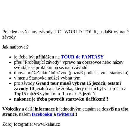
Pojedeme všechny závody UCI WORLD TOUR, a další vybrané
závody.
Jak natipovat?
je třeba být
přihlášen
na
TOUR de FANTASY
přes "Probíhající závody" vpravo na obrazovce nebo název
své stáje se proklikni na seznam závodů
tipovat můžeš aktuální závod (poznáš podle stavu = startovka)
v menu Startovka můžeš vybrat tým
pro závody
Grand tour musíš vybrat 15 jezdců, ostatní
závody 10 jezdců
a také žolíka, který nesmí být v Top15 a z
Top15 můžeš vybrat min. 1 a max. 5 jezdců.
nakonec je třeba potvrdit startovku tlačítkem!!!
Výsledky
a další
informace
k jednotlivým etapám se dozvíš
na této
stránce
, našem
facebooku
a
twitteru
!!!
Zdroj fotografie: www.kalas.cz