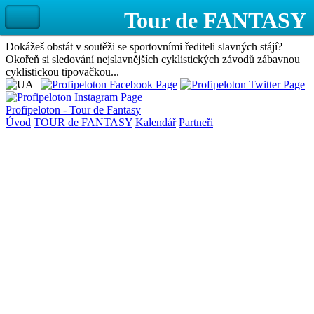
Dokážeš obstát v soutěži se sportovními řediteli slavných stájí?
Okořeň si sledování nejslavnějších cyklistických závodů zábavnou
cyklistickou tipovačkou...
Profipeloton - Tour de Fantasy
Úvod
TOUR de FANTASY
Kalendář
Partneři