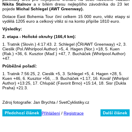
Nikita Stalnov
a v bílém dresu nejlepšího závodníka do 23 let
pojede
Michal Schlegel (AWT Greenway).
Dotace East Bohemia Tour činí celkem 15 000 euro, vítěz etapy si
vydělá 1205 euro a celkový vítěz si na konto připíše 1810 euro.
Výsledky:
2. etapa - Hořické okruhy (166,4 km):
1. Tratnik (Slovin.) 4:17:43. 2. Schlegel (ČR/AWT Greenway) +2, 3.
Cieslik (Pol./Whirlpool Author) +5, 4. Hagen (Nor.) +18, 5. Kuen
(Rak.) +36, 6. Kusztor (Maď.) +47, 7. Bucháček (Whirlpool Author)
+47.
Průběžné pořadí:
1. Tratnik 7:56:25, 2. Cieslik +5, 3. Schlegel +5, 4. Hagen +28, 5.
Kuen +46, 6. Kusztor +56, ...9. Bucháček +1:17, 16. Kovář (Whirlpol
Author) +13:25, 17. Chlupáč (Favorit Brno) +15:14, 18. Sisr (Dukla
Praha) +21:3.
Zdroj fotografie: Jan Brychta / SvetCyklistiky.cz
Předchozí článek
Další článek
Přihlášení
/
Registrace