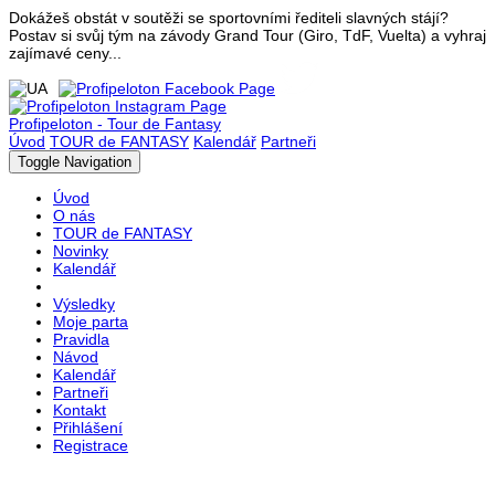
Dokážeš obstát v soutěži se sportovními řediteli slavných stájí?
Postav si svůj tým na závody Grand Tour (Giro, TdF, Vuelta) a vyhraj
zajímavé ceny...
Profipeloton - Tour de Fantasy
Úvod
TOUR de FANTASY
Kalendář
Partneři
Toggle Navigation
Úvod
O nás
TOUR de FANTASY
Novinky
Kalendář
Výsledky
Moje parta
Pravidla
Návod
Kalendář
Partneři
Kontakt
Přihlášení
Registrace