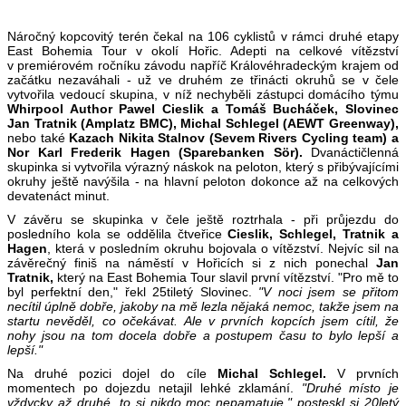
Náročný kopcovitý terén čekal na 106 cyklistů v rámci druhé etapy
East Bohemia Tour v okolí Hořic. Adepti na celkové vítězství
v premiérovém ročníku závodu napříč Královéhradeckým krajem od
začátku nezaváhali - už ve druhém ze třinácti okruhů se v čele
vytvořila vedoucí skupina, v níž nechyběli zástupci domácího týmu
Whirpool Author Pawel Cieslik a Tomáš Bucháček, Slovinec
Jan Tratnik (Amplatz BMC), Michal Schlegel (AEWT Greenway),
nebo také
Kazach Nikita Stalnov (Sevem Rivers Cycling team) a
Nor Karl Frederik Hagen (Sparebanken Sör).
Dvanáctičlenná
skupinka si vytvořila výrazný náskok na peloton, který s přibývajícími
okruhy ještě navýšila - na hlavní peloton dokonce až na celkových
devatenáct minut.
V závěru se skupinka v čele ještě roztrhala - při průjezdu do
posledního kola se oddělila čtveřice
Cieslik, Schlegel, Tratnik a
Hagen
, která v posledním okruhu bojovala o vítězství. Nejvíc sil na
závěrečný finiš na náměstí v Hořicích si z nich ponechal
Jan
Tratnik,
který na East Bohemia Tour slavil první vítězství. "Pro mě to
byl perfektní den," řekl 25tiletý Slovinec.
"V noci jsem se přitom
necítil úplně dobře, jakoby na mě lezla nějaká nemoc, takže jsem na
startu nevěděl, co očekávat. Ale v prvních kopcích jsem cítil, že
nohy jsou na tom docela dobře a postupem času to bylo lepší a
lepší."
Na druhé pozici dojel do cíle
Michal Schlegel.
V prvních
momentech po dojezdu netajil lehké zklamání.
"Druhé místo je
vždycky až druhé, to si nikdo moc nepamatuje," posteskl si 20letý