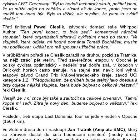
cyklista AWT Greenway. "Byl to hodně technický okruh, počítal jsem,
že to může odjet na začátku a zůstat až do konce, proto jsem se
snažil tam hned být. Bylo to těžký, ale myslím, že jsem to zvládl
skvěle."
Třetí finišoval
Pawel Cieslik,
závodník domácí stáje Whirpool
Author.
"Ten první kopec, to byla zeď," komentoval náročné
stoupání, které organizátoři připravili cyklistům hned po startu. "Ve
skupině, která odjela, mi hodně pomáhal Tomáš Bucháček, musím
mu poděkovat. Udělal pro mě spoustu užitečné práce."
V průběžném pořadí se
Cieslik
zařadil na druhou pozici za Tratnika,
na nějž ztrácí pět vteřin. Před závěrečnou etapou v Opočně je
polský cyklista optimistický - nedělní trať dobře zná, v kopcích v
Orlických horách často trénuje. Na stejné trati navíc loni vyhrál
etapový závod Grand Prix Královéhradeckého kraje, závod UCI
kategorie 1.2.
"Předpokládám, že průběh bude stejný jako dneska a
brzy odjede nějaká skupina, která bude bojovat o celkové vítězství,"
řekl
Cieslik
.
Netajil, že v ní chce být také a zaútočit na celkové prvenství. "Tamní
kopce mi sedí. Zítra je nový den, budeme bojovat o vítězství,“
řekl
Cieslik
.
Poslední, třetí etapa East Bohemia Tour se jede v neděli v Opočně
(166,4 km).
Ve žlutém dresu do ní nastoupí
Jan Tratnik (Amplatz BMC)
, který
se zároveň dostal do čela hodnocení sprinterů (modrý dres),
puntíkatý dres pro nejlepšího vrchaře na sebe navlékne Kazach