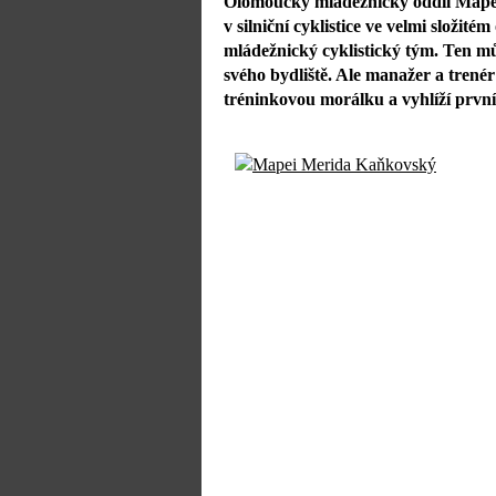
Olomoucký mládežnický oddíl Mapei
v silniční cyklistice ve velmi složit
mládežnický cyklistický tým. Ten m
svého bydliště. Ale manažer a tren
tréninkovou morálku a vyhlíží první