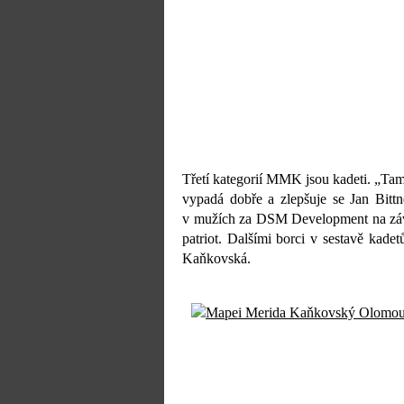
Třetí kategorií MMK jsou kadeti. „Tam 
vypadá dobře a zlepšuje se Jan Bittne
v mužích za DSM Development na záv
patriot. Dalšími borci v sestavě kad
Kaňkovská.