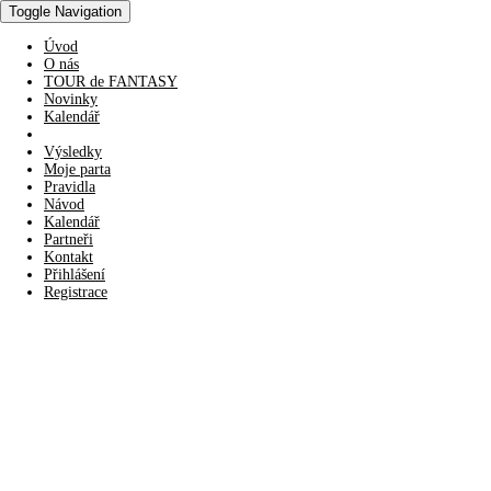
Toggle Navigation
Úvod
O nás
TOUR de FANTASY
Novinky
Kalendář
Výsledky
Moje parta
Pravidla
Návod
Kalendář
Partneři
Kontakt
Přihlášení
Registrace