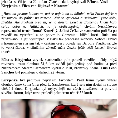
jeho čas stačil jen na 22. místo. Zlaté medaile vybojovali
Bělorus Vasil
Kiryjenka a Ellen van Dijková z Nizozemí.
„Hned na prvním kilometru, než se najelo na tu dálnici, měla Zuzka defekt a
šla rovnou do plůtku na rameno. Než se vymotala a seštelovali jsme kolo,
ztratila. Ale smekám před ní, že to dojela. Ležet se zlomenou klíční kostí
celou dobu na řídítkách, to je obdivuhodné,“
chválil
Neckářovou
reprezentační trenér
Tomáš Konečný.
Jediná Češka ve startovním poli šla po
závodě na vyšetření a to potvrdilo zlomeninu klíční kosti. Ruku má
zafixovanou a její vystoupení v Baku tak předčasně skončilo. Sobotní závod
s hromadným startem tak v českém dresu pojede jen Barbora Průdková. „Je
to velká škoda, v silničním závodě měla Zuzka ještě větší šance,“ litoval
trenér.
Bělorus
Kiryjenka
zbytek startovního pole porazil rozdílem třídy, když
rovinatou trasu dlouhou 51,6 km zvládl jako jediný pod hodinu a před
Nizozemcem Stefem Clementem vyhrál o 1:10, bronzový Španěl
Luis Leon
Sánchez
byl pomalejší o dalších 22 vteřin.
Kiryjenka
byl papírově největším favoritem. Před třemi týdny vyhrál
dlouhou časovku na Giru před L. Sánchezem, který se s ním dostal na stupně
vítězů i dnes. Kiryjenka byl nejrychlejší na všech mezičasech a potvrdil
skvělou formu, když trasu proletěl průměrem téměř 52 km/h.