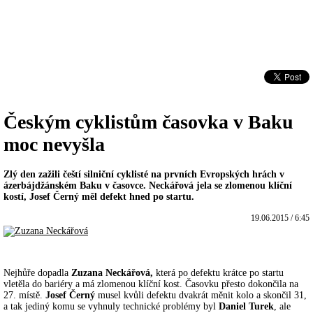
Českým cyklistům časovka v Baku
moc nevyšla
Zlý den zažili čeští silniční cyklisté na prvních Evropských hrách v
ázerbájdžánském Baku v časovce. Neckářová jela se zlomenou klíční
kostí, Josef Černý měl defekt hned po startu.
19.06.2015 / 6:45
Nejhůře dopadla
Zuzana Neckářová,
která po defektu krátce po startu
vletěla do bariéry a má zlomenou klíční kost. Časovku přesto dokončila na
27. místě.
Josef Černý
musel kvůli defektu dvakrát měnit kolo a skončil 31,
a tak jediný komu se vyhnuly technické problémy byl
Daniel Turek
, ale