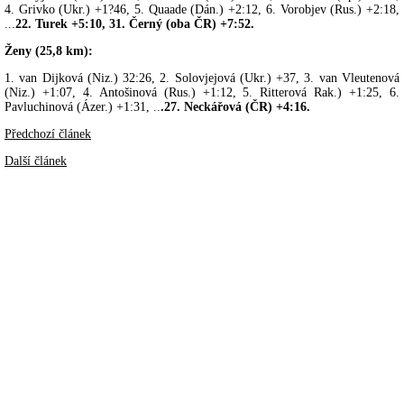
4. Grivko (Ukr.) +1?46, 5. Quaade (Dán.) +2:12, 6. Vorobjev (Rus.) +2:18,
...
22. Turek +5:10, 31. Černý (oba ČR) +7:52.
Ženy (25,8 km):
1. van Dijková (Niz.) 32:26, 2. Solovjejová (Ukr.) +37, 3. van Vleutenová
(Niz.) +1:07, 4. Antošinová (Rus.) +1:12, 5. Ritterová Rak.) +1:25, 6.
Pavluchinová (Ázer.) +1:31, ..
.27. Neckářová (ČR) +4:16.
Předchozí článek
Další článek