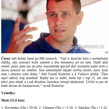
Černý
měl defekt hned po 800 metrech. "
Vzal si klasické kolo s normálními
řídítky, aby neztratil kvůli výměně a dva kilometry jel na něm. Další disk
neměl, proto jsme mu na jeho časovkářský speciál dali normální zadní kolo a
znovu zastavil na výměnu. Tam samozřejmě nějaké vteřiny ztratil, navíc byla
znát i absence toho disku,“
řekl Tomáš Konečný a k Turkovi přidal:
"Dan
zajel takový svůj standard. Kdyby mu to sedlo, mohl být v top 15, ale oba
kluci jsou mladí a s tak dlouhou časovkou nemají zkušenosti. Určitě to pro ně
bude deviza do budoucnosti,“
uvedl Konečný.
Výsledky:
Muži (51,6 km):
1. Kiryjenka (Ukr.) 59:36, 2. Clement (Niz.) +1:10, 3. Sánchez (Šp.) +1:32,