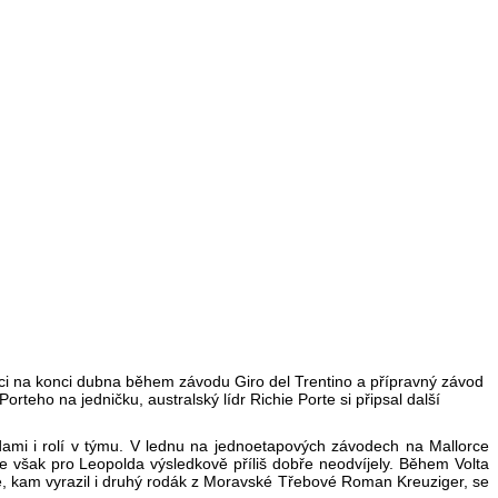
ezdci na konci dubna během závodu Giro del Trentino a přípravný závod
orteho na jedničku, australský lídr Richie Porte si připsal další
dami i rolí v týmu. V lednu na jednoetapových závodech na Mallorce
e však pro Leopolda výsledkově příliš dobře neodvíjely. Během Volta
, kam vyrazil i druhý rodák z Moravské Třebové Roman Kreuziger, se