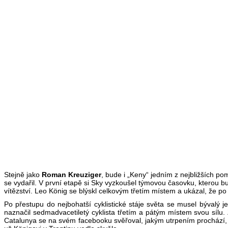
Stejně jako
Roman Kreuziger
, bude i „Keny“ jedním z nejbližších p
se vydařil. V první etapě si Sky vyzkoušel týmovou časovku, kterou bu
vítězství. Leo König se blýskl celkovým třetím místem a ukázal, že p
Po přestupu do nejbohatší cyklistické stáje světa se musel bývalý
naznačil sedmadvacetiletý cyklista třetím a pátým místem svou sílu
Catalunya se na svém facebooku svěřoval, jakým utrpením prochází,