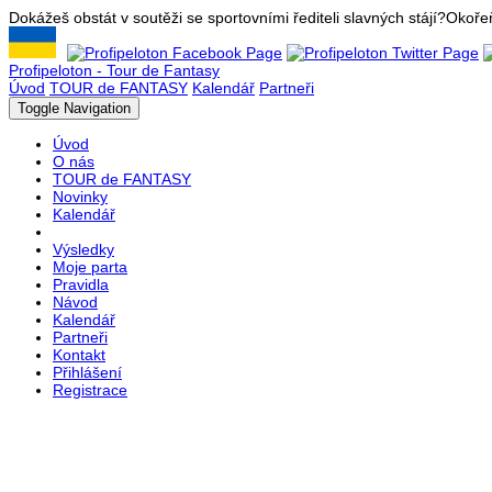
Dokážeš obstát v soutěži se sportovními řediteli slavných stájí?
Okořeň
Profipeloton - Tour de Fantasy
Úvod
TOUR de FANTASY
Kalendář
Partneři
Toggle Navigation
Úvod
O nás
TOUR de FANTASY
Novinky
Kalendář
Výsledky
Moje parta
Pravidla
Návod
Kalendář
Partneři
Kontakt
Přihlášení
Registrace