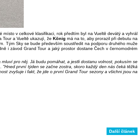
ísto v celkové klasifikaci, rok předtím byl na Vueltě devátý a vyhrál
a Tour a Vueltě ukazují, že
König
má na to, aby prorazil při debutu na
ews.com. Tým Sky se bude především soustředit na podporu druhého muže
dardně i závod Grand Tour a jaký prostor dostane Čech v černomodrém
 mluví pro něj. Já budu pomáhat, a jestli dostanu volnost, pokusím se
a.
"Hned první týden se začne zostra, skoro každý den nás čeká těžká
t zvyšuje i fakt, že jde o první Grand Tour sezony a všichni jsou na
Další článek