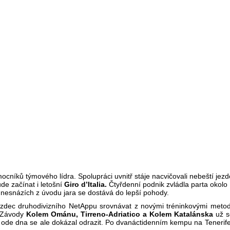
omocníků týmového lídra. Spolupráci uvnitř stáje nacvičovali nebeští j
de začínat i letošní
Giro d’Italia.
Čtyřdenní podnik zvládla parta okolo P
o nesnázích z úvodu jara se dostává do lepší pohody.
 jezdec druhodivizního NetAppu srovnávat z novými tréninkovými meto
. Závody
Kolem Ománu, Tirreno-Adriatico a Kolem Katalánska
už s
 ode dna se ale dokázal odrazit. Po dvanáctidenním kempu na Tenerife