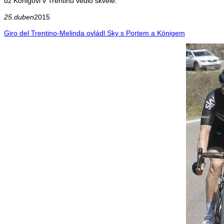
už Königovi v Trentinu vedlo skvěle.
25.duben
2015
Giro del Trentino-Melinda ovládl Sky s Portem a Königem