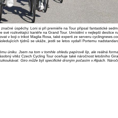
ačné úspěchy. Loni si při premiéře na Tour připsal fantastické sedmé m
 své rozkvétající kariéře na Grand Tour. Umístění v nejlepší desítce n
ledovat v boji o trikot Maglia Rosa, také experti ze serveru cyclingn
následujících týdnů se ukáže, jestli se letos vydaří Portemu nadstan
hému úniku. Jsem na tom v tomhle ohledu papírově líp, ale reálná forma
sobný vítěz Czech Cycling Tour oceňuje také náročnost letošního Gir
koukávat. Giro může být specifické drsným počasím v Alpách. Náročnos