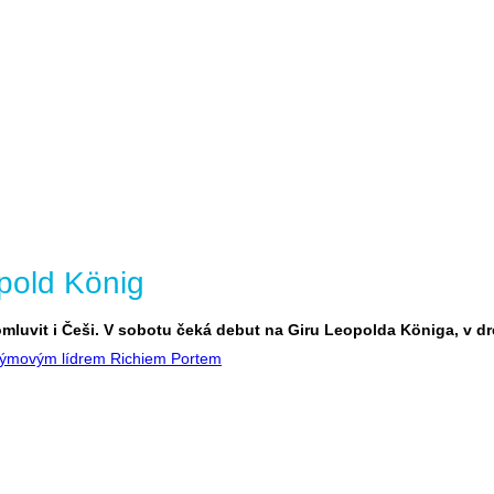
opold König
 promluvit i Češi. V sobotu čeká debut na Giru Leopolda Königa, v