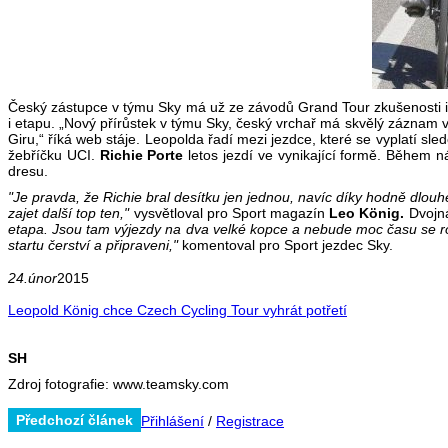
Český zástupce v týmu Sky má už ze závodů Grand Tour zkušenosti i zn
i etapu. „Nový přírůstek v týmu Sky, český vrchař má skvělý záznam ve
Giru,“ říká web stáje. Leopolda řadí mezi jezdce, které se vyplatí s
žebříčku UCI.
Richie Porte
letos jezdí ve vynikající formě. Během 
dresu.
"Je pravda, že Richie bral desítku jen jednou, navíc díky hodně dlou
zajet další top ten,"
vysvětloval pro Sport magazín
Leo König.
Dvojná
etapa. Jsou tam výjezdy na dva velké kopce a nebude moc času se roz
startu čerství a připraveni,"
komentoval pro Sport jezdec Sky.
24.únor
2015
Leopold König chce Czech Cycling Tour vyhrát potřetí
SH
Zdroj fotografie: www.teamsky.com
Předchozí článek
Přihlášení
/
Registrace