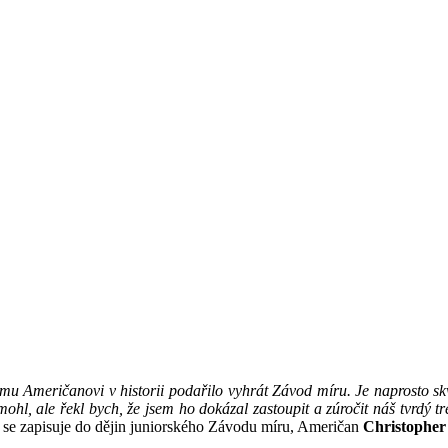
ému Američanovi v historii podařilo vyhrát Závod míru. Je naprosto sk
ohl, ale řekl bych, že jsem ho dokázal zastoupit a zúročit náš tvrdý t
rý se zapisuje do dějin juniorského Závodu míru, Američan
Christopher 