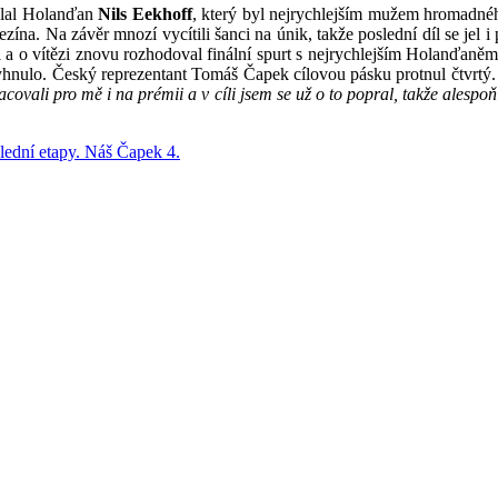
dělal Holanďan
Nils Eekhoff
, který byl nejrychlejším mužem hromadnéh
ína. Na závěr mnozí vycítili šanci na únik, takže poslední díl se jel i p
l a o vítězi znovu rozhodoval finální spurt s nejrychlejším Holanďaněm
yhnulo. Český reprezentant Tomáš Čapek cílovou pásku protnul čtvrtý.
acovali pro mě i na prémii a v cíli jsem se už o to popral, takže alesp