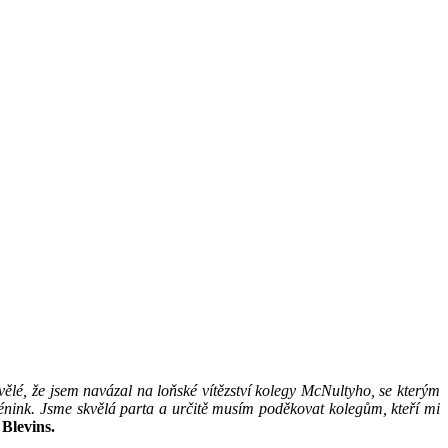
vělé, že jsem navázal na loňské vítězství kolegy McNultyho, se kterým
rénink. Jsme skvělá parta a určitě musím poděkovat kolegům, kteří mi
Blevins.