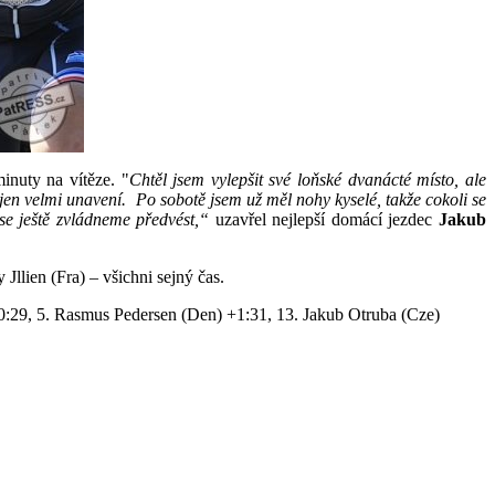
minuty na vítěze. "
Chtěl jsem vylepšit své loňské dvanácté místo, ale
jen velmi unavení. Po sobotě jsem už měl nohy kyselé, takže cokoli se
se ještě zvládneme předvést,“
uzavřel nejlepší domácí jezdec
Jakub
llien (Fra) – všichni sejný čas.
0:29, 5. Rasmus Pedersen (Den) +1:31, 13. Jakub Otruba (Cze)