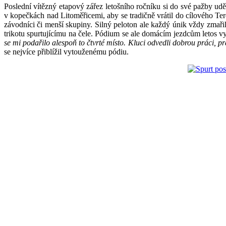
Poslední vítězný etapový zářez letošního ročníku si do své pažby u
v kopečkách nad Litoměřicemi, aby se tradičně vrátil do cílového Terez
závodníci či menší skupiny. Silný peloton ale každý únik vždy zmaři
trikotu spurtujícímu na čele. Pódium se ale domácím jezdcům letos v
se mi podařilo alespoň to čtvrté místo. Kluci odvedli dobrou práci, pr
se nejvíce přiblížil vytouženému pódiu.