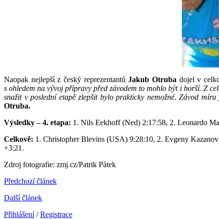
Naopak nejlepší z český reprezentantů
Jakub Otruba
dojel v celko
s ohledem na vývoj přípravy před závodem to mohlo být i horší. Z cel
snažit v poslední etapě zlepšit bylo prakticky nemožné. Závod míru
Otruba.
Výsledky – 4. etapa:
1. Nils Eekhoff (Ned) 2:17:58, 2. Leonardo Marc
Celkově:
1. Christopher Blevins (USA) 9:28:10, 2. Evgeny Kazanov (
+3:21.
Zdroj fotografie: zmj.cz/Patrik Pátek
Předchozí článek
Další článek
Přihlášení
/
Registrace