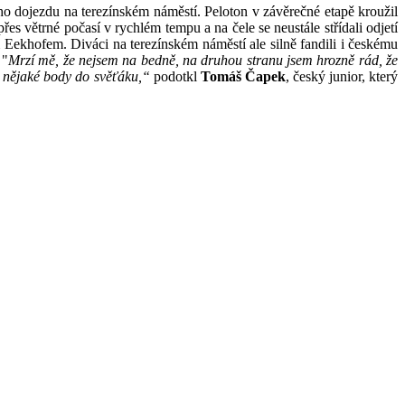
o dojezdu na terezínském náměstí. Peloton v závěrečné etapě kroužil
řes větrné počasí v rychlém tempu a na čele se neustále střídali odjetí
 Eekhofem. Diváci na terezínském náměstí ale silně fandili i českému
 "
Mrzí mě, že nejsem na bedně, na druhou stranu jsem hrozně rád, že
oň nějaké body do svěťáku,“
podotkl
Tomáš Čapek
, český junior, který