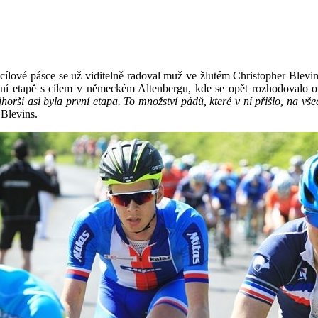
 cílové pásce se už viditelně radoval muž ve žlutém Christopher Blevins
ní etapě s cílem v německém Altenbergu, kde se opět rozhodovalo o
orší asi byla první etapa. To množství pádů, které v ní přišlo, na vše
 Blevins.