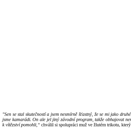
"Sen se stal skutečností a jsem nesmírně šťastný, že se mi jako druh
jsme kamarádi. On ale jel jiný závodní program, takže obhajovat nem
k vítězství pomohli,“
chválil si spolupráci muž ve žlutém trikotu, kte