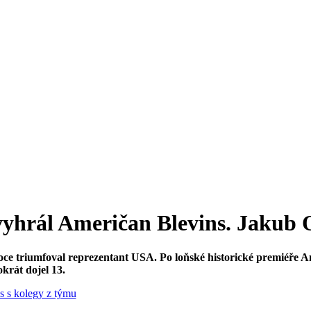
vyhrál Američan Blevins. Jakub O
roce triumfoval reprezentant USA. Po loňské historické premiéře 
okrát dojel 13.