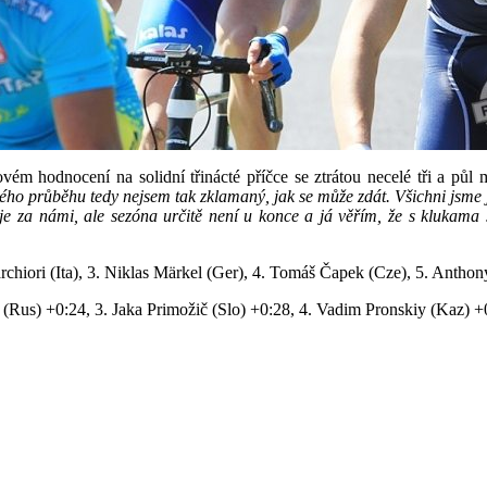
vém hodnocení na solidní třinácté příčce se ztrátou necelé tři a půl 
ého průběhu tedy nejsem tak zklamaný, jak se může zdát. Všichni jsme 
 je za námi, ale sezóna určitě není u konce a já věřím, že s klukama 
hiori (Ita), 3. Niklas Märkel (Ger), 4. Tomáš Čapek (Cze), 5. Anthony J
Rus) +0:24, 3. Jaka Primožič (Slo) +0:28, 4. Vadim Pronskiy (Kaz) +