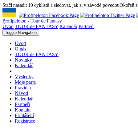
Stačí nasadit 10 cyklistů a sledovat, jak si v závodě povedou
Okořeň si
Profipeloton - Tour de Fantasy
Úvod
TOUR de FANTASY
Kalendář
Partneři
Toggle Navigation
Úvod
O nás
TOUR de FANTASY
Novinky
Kalendář
Výsledky
Moje parta
Pravidla
Návod
Kalendář
Partneři
Kontakt
Přihlášení
Registrace