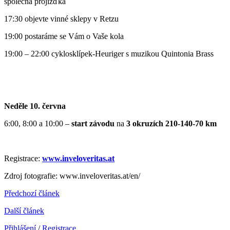
společná projížďka
17:30 objevte vinné sklepy v Retzu
19:00 postaráme se Vám o Vaše kola
19:00 – 22:00 cyklosklípek-Heuriger s muzikou Quintonia Brass
Neděle 10. června
6:00, 8:00 a 10:00 –
start závodu
na
3 okruzích 210-140-70 km
Registrace:
www.inveloveritas.at
Zdroj fotografie: www.inveloveritas.at/en/
Předchozí článek
Další článek
Přihlášení
/
Registrace