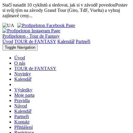
Stačí nasadit 10 cyklistů a sledovat, jak si v závodě povedou
Postav
si svůj tým na závody Grand Tour (Giro, TdF, Vuelta) a vyhraj
zajímavé ceny...
Profipeloton - Tour de Fantasy
Úvod
TOUR de FANTASY
Kalendář
Partneři
Toggle Navigation
Úvod
O nás
TOUR de FANTASY
Novinky
Kalendář
Výsledky
Moje parta
Pravidla
Návod
Kalendář
Partneři
Kontakt
Přihlášení
Registrace