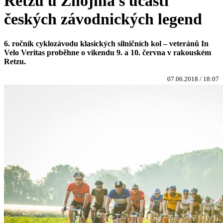
Retzu u Znojma s účastí
českých závodnických legend
6. ročník cyklozávodu klasických silničních kol – veteránů In
Velo Veritas proběhne o víkendu 9. a 10. června v rakouském
Retzu.
07.06.2018 / 18:07