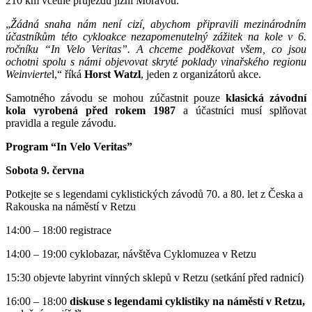
210 km včetně průjezdu jižní Moravou.
„
Žádná snaha nám není cizí, abychom připravili mezinárodním
účastníkům této cykloakce nezapomenutelný zážitek na kole v 6.
ročníku “In Velo Veritas”. A chceme poděkovat všem, co jsou
ochotni spolu s námi objevovat skryté poklady vinařského regionu
Weinvierte
l,“ říká
Horst Watzl
, jeden z organizátorů akce.
Samotného závodu se mohou zúčastnit pouze
klasická závodní
kola vyrobená před rokem 1987
a účastníci musí splňovat
pravidla a regule závodu.
Program “In Velo Veritas”
Sobota 9. června
Potkejte se s legendami cyklistických závodů 70. a 80. let z Česka a
Rakouska na náměstí v Retzu
14:00 – 18:00 registrace
14:00 – 19:00 cyklobazar, návštěva Cyklomuzea v Retzu
15:30 objevte labyrint vinných sklepů v Retzu (setkání před radnicí)
16:00 – 18:00
diskuse s legendami cyklistiky na náměstí v Retzu,