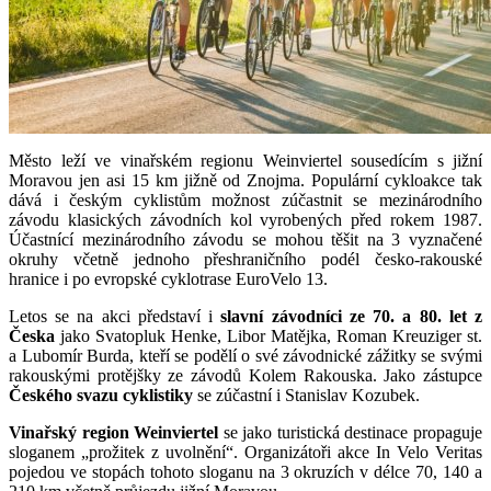
Město leží ve vinařském regionu Weinviertel sousedícím s jižní
Moravou jen asi 15 km jižně od Znojma. Populární cykloakce tak
dává i českým cyklistům možnost zúčastnit se mezinárodního
závodu klasických závodních kol vyrobených před rokem 1987.
Účastnící mezinárodního závodu se mohou těšit na 3 vyznačené
okruhy včetně jednoho přeshraničního podél česko-rakouské
hranice i po evropské cyklotrase EuroVelo 13.
Letos se na akci představí i
slavní závodníci ze 70. a 80. let z
Česka
jako Svatopluk Henke, Libor Matějka, Roman Kreuziger st.
a Lubomír Burda, kteří se podělí o své závodnické zážitky se svými
rakouskými protějšky ze závodů Kolem Rakouska. Jako zástupce
Českého svazu cyklistiky
se zúčastní i Stanislav Kozubek.
Vinařský region Weinviertel
se jako turistická destinace propaguje
sloganem „prožitek z uvolnění“. Organizátoři akce In Velo Veritas
pojedou ve stopách tohoto sloganu na 3 okruzích v délce 70, 140 a