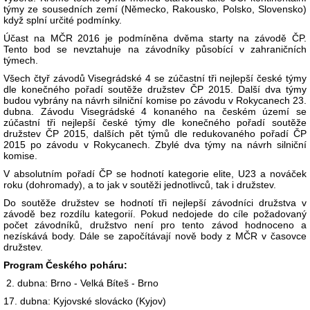
týmy ze sousedních zemí (Německo, Rakousko, Polsko, Slovensko)
když splní určité podmínky.
Účast na MČR 2016 je podmíněna dvěma starty na závodě ČP.
Tento bod se nevztahuje na závodníky působící v zahraničních
týmech.
Všech čtyř závodů Visegrádské 4 se zúčastní tři nejlepší české týmy
dle konečného pořadí soutěže družstev ČP 2015. Další dva týmy
budou vybrány na návrh silniční komise po závodu v Rokycanech 23.
dubna. Závodu Visegrádské 4 konaného na českém území se
zúčastní tři nejlepší české týmy dle konečného pořadí soutěže
družstev ČP 2015, dalších pět týmů dle redukovaného pořadí ČP
2015 po závodu v Rokycanech. Zbylé dva týmy na návrh silniční
komise.
V absolutním pořadí ČP se hodnotí kategorie elite, U23 a nováček
roku (dohromady), a to jak v soutěži jednotlivců, tak i družstev.
Do soutěže družstev se hodnotí tři nejlepší závodníci družstva v
závodě bez rozdílu kategorií. Pokud nedojede do cíle požadovaný
počet závodníků, družstvo není pro tento závod hodnoceno a
nezískává body. Dále se započítávají nově body z MČR v časovce
družstev.
Program Českého poháru:
2. dubna: Brno - Velká Bíteš - Brno
17. dubna: Kyjovské slovácko (Kyjov)