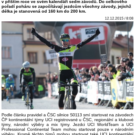
v příštím roce ve svém kalendáři sedm závodů. Do celkového
pořadí poháru se započítávají jezdcům všechny závody, jejichž
délka je stanovená od 160 km do 200 km.
12.12.2015 / 8:08
Podle článku pravidel a ČSC silnice S0113 smí startovat na závodech
ČP kontinentální týmy UCI registrované u ČSC, regionální a klubové
týmy, národní výběry a mix týmy. Jezdci UCI WorldTeam a UCI
Professional Continental Team mohou startovat pouze v národním
výběru. Kromě těchto týmů mohou startovat také UCI kontinentální