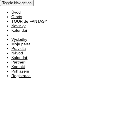
Toggle Navigation
Úvod
O nás
TOUR de FANTASY
Novinky
Kalendář
Výsledky
Moje parta
Pravidla
Návod
Kalendář
Partneři
Kontakt
Přihlášení
Registrace