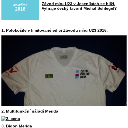
Závod míru U23 v Jeseníkách se blíží.
30.květen
Vyhraje český favorit Michal Schlegel?
2016
1.
Polokošile v limitované edici Závodu míru U23 2016.
2. Multifunkční nářadí Merida
3. Bidon Merida