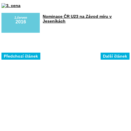
Nominace ČR U23 na Závod míru v
1.červen
Jeseníkách
2016
Předchozí článek
Další článek