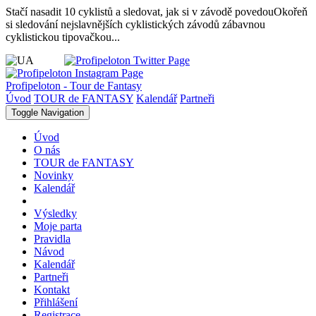
Stačí nasadit 10 cyklistů a sledovat, jak si v závodě povedou
Okořeň
si sledování nejslavnějších cyklistických závodů zábavnou
cyklistickou tipovačkou...
Profipeloton - Tour de Fantasy
Úvod
TOUR de FANTASY
Kalendář
Partneři
Toggle Navigation
Úvod
O nás
TOUR de FANTASY
Novinky
Kalendář
Výsledky
Moje parta
Pravidla
Návod
Kalendář
Partneři
Kontakt
Přihlášení
Registrace