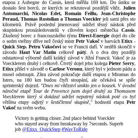
etapou z Aubegne do Cassis, která měřila 169 km. Do úniku se
dostalo šest borců, ze kterých se rekrutoval pozdější vítěz.
Julien
Antomarchi, Nicolas Edet, Romain Feillu, Jean-Christophe
Peraud, Thomas Rostollan a Thomas
Voeckler
jeli sami přes sto
kilometrů. Právě poslední jmenovaný udržel těsný náskok před
skupinkou pronásledovatelů v cílovém kopci městečka
Cassis
.
Zkušený borec z francouzského týmu
Direct-Energie
dojel do cíle
o sedm vteřiny dříve než český mistr
Petr Vakoč
v barvách
Etixx -
Quick Step.
Petru Vakočovi
se ve Francii daří. V neděli skončil v
závodu
Haut Var Matin
celkově
pátý
. A o dva dny později
odstartoval výborně další krátký závod v Jižní Francii. Vakoč je za
Voecklerem druhý i celkově. Čtvrtý dojel jeho kolega
Pieter Serry
,
Etixx
přišel v závodě o
Carlose Veronu
, který byl v jednom pádu a
musel odstoupit. Zítra závod pokračuje další etapou z Miramas do
Istres, na 180 km budou čtyři stoupání, ale očekává se spíše
sprinterský dojezd.
"Dnes mi vítězství uniklo jen o kousek. V úvodní
náročné etapě Tour de Provence jsem dojel druhý za Thomasem
Voecklerem který si dokázal udržet nepatrný náskok poté co byl
většinu etapy odjetý v šestičlenné skupině,"
hodnotil etapu
Petr
Vakoč
na svém webu.
Victory is getting closer. 2nd place behind Voeckler
who stayed away from breakaway by 7seconds. Superb
job
@Etixx_QuickStep
#WayToRide