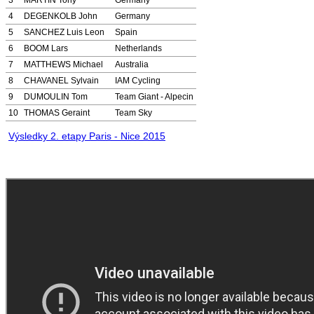
3
MARTIN Tony
Germany
4
DEGENKOLB John
Germany
5
SANCHEZ Luis Leon
Spain
6
BOOM Lars
Netherlands
7
MATTHEWS Michael
Australia
8
CHAVANEL Sylvain
IAM Cycling
9
DUMOULIN Tom
Team Giant - Alpecin
10
THOMAS Geraint
Team Sky
Výsledky 2. etapy Paris - Nice 2015