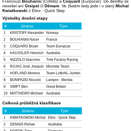
Francouzi
Bouhanni
(Cofidis) a
Coquard
(Eurpocar). Do desítky se
nevešel ani
Greipel
či
Démare
. Ve žlutém tedy jede i v úterý
Michal
Kwiatkowski
z Etixx - Quick Step.
Výsledky dnešní etapy
#
Jméno
Tým
1
KRISTOFF Alexander
Norway
2
BOUHANNI Nacer
France
3
COQUARD Bryan
Team Europcar
4
HAUSSLER Heinrich
Australia
5
NIZZOLO Giacomo
Trek Factory Racing
6
ROJAS José Joaquín
Movistar Team
7
HOFLAND Moreno
Team LottoNL-Jumbo
8
BONIFAZIO Niccolo
Lampre - Merida
9
SWIFT Ben
Great Britain
10
MATTHEWS Michael
Australia
Celková průběžná klasifikace
#
Jméno
Tým
1
KWIATKOWSKI Michal
Etixx - Quick Step
2
DENNIS Rohan
Australia