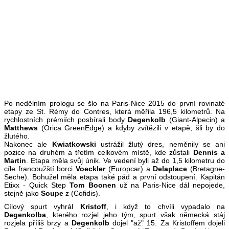
Po nedělním prologu se šlo na Paris-Nice 2015 do první rovinaté
etapy ze St. Rémy do Contres, která měřila 196,5 kilometrů. Na
rychlostních prémiích posbírali body
Degenkolb
(Giant-Alpecin) a
Matthews
(Orica GreenEdge) a kdyby zvítězili v etapě, šli by do
žlutého.
Nakonec ale
Kwiatkowski
ustrážil žlutý dres, neměnily se ani
pozice na druhém a třetím celkovém místě, kde zůstali
Dennis a
Martin
. Etapa měla svůj únik. Ve vedení byli až do 1,5 kilometru do
cíle francoužští borci
Voeckler
(Europcar) a
Delaplace
(Bretagne-
Seche). Bohužel měla etapa také pád a první odstoupení. Kapitán
Etixx - Quick Step
Tom Boonen
už na Paris-Nice dál nepojede,
stejně jako
Soupe
z (Cofidis).
Cílový spurt vyhrál
Kristoff
, i když to chvíli vypadalo na
Degenkolba
, kterého rozjel jeho tým, spurt však německá stáj
rozjela příliš brzy a
Degenkolb
dojel "až" 15. Za Kristoffem dojeli