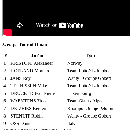
3.
e
tapa Tour of Oman
#
Jméno
Tým
1
KRISTOFF Alexander
Norway
2
HOFLAND Moreno
Team LottoNL-Jumbo
3
JANS Roy
Wanty - Groupe Gobert
4
TEUNISSEN Mike
Team LottoNL-Jumbo
5
DRUCKER Jean-Pierre
Luxembourg
6
WAEYTENS Zico
Team Giant - Alpecin
7
DE VRIES Berden
Roompot Oranje Peloton
8
STENUIT Robin
Wanty - Groupe Gobert
9
OSS Daniel
Italy