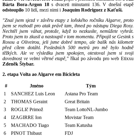
Bárta Bora-Argon 18
s dvaceti minutami 136. V dnešní etapě
odstoupilo
10 lidí, mezi nimi i
Joaquím Rodriguez z Kaťuši.
"Znal jsem sjezd v závěru etapy z loňského ročníku Algarve, proto
jsem se rozhodl pro atak právě tam, ihned po nástupu Diega Rosy.
Nechtěl jsem váhat, protože, když to nezkusíte, nemůžete vyhrát.
Proto jsem to zkusil a nastoupil v tom momentu. Připojil se Gesink s
Rosou a Oliveirou, jeli jsme dobré tempo, ale balík nás kilometr
před cílem dotáhl. Posledních 500 metrů pro mě bylo hodně
těžkých. Ale ve výsledku jsem spokojen, otestoval jsem si svoji
dovednost ve velmi větrné etapě,"
říkal po závodu pro web Etixxu
Zdeněk Štybar.
2.
e
tapa Volta ao Algarve em Bicicleta
#
Jméno
Tým
1
SANCHEZ Luis Leon
Astana Pro Team
2
THOMAS Geraint
Great Britain
3
ROGLIč Primož
Team LottoNL-Jumbo
4
IZAGIRRE Ion
Movistar Team
5
MACHADO Tiago
Team Katusha
6
PINOT Thibaut
FDJ