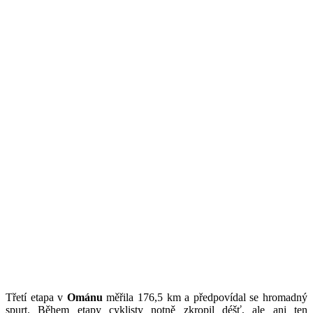
Třetí etapa v
Ománu
měřila 176,5 km a předpovídal se hromadný
spurt. Během etapy cyklisty notně zkropil déšť, ale ani ten