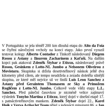
V Portugalsku se jela téměř 200 km dlouhá etapa do
Alto da Foia
se čtyřmi náročnými vrcholy na konci etapy. Jako první vyrazil
testovat kolegy
Alberto Contador
z Tinkoff následovaný
Diegem
Rosou z Astany
a
Ilnurem Zacharinem z Kaťuši.
Na dalším
kopci pak atakoval
Zdeněk Štybar z Etixxu,
následovaný právě
Rosou, Gesinkem z Lotto-NL Jumbo a Nelsonem Oliveirou z
Movistaru.
Skupinka si držela desetivteřinový náskok ještě dva
kilometry před cílem, ale tempo neudržela a zezadu doletěla silnější
skupina, ze které měl nejvíce sil ve finiši
Luis Leon Sanchez z
Astany před Geraintem Thomasem ze Sky a Primožem
Rogličem z Lotto-NL Jumbo.
Celkově vede vítěz etapy
L.L.
Sanchez.
Před páteční časovkou je nicméně velice zajímavý
výsledek
Tonyho Martina z Etixxu
, který dojel v dnešní etapě 17.
s patnáctivteřinovým mankem.
Zdeněk Štybar
dojel 22.,
Karel
Hník z Verva ActiveJet Team
přijel s jedenácti minutami 86. a
Jan