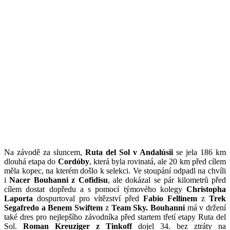
Na závodě za sluncem,
Ruta del Sol v Andalúsii
se jela 186 km
dlouhá etapa do
Cordóby
, která byla rovinatá, ale 20 km před cílem
měla kopec, na kterém došlo k selekci. Ve stoupání odpadl na chvíli
i
Nacer Bouhanni z Cofidisu
, ale dokázal se pár kilometrů před
cílem dostat dopředu a s pomocí týmového kolegy
Christopha
Laporta
dospurtoval pro vítězství před
Fabio Fellinem
z
Trek
Segafredo a Benem Swiftem
z
Team Sky.
Bouhanni
má v držení
také dres pro nejlepšího závodníka před startem třetí etapy Ruta del
Sol.
Roman Kreuziger z Tinkoff
dojel 34. bez ztráty na