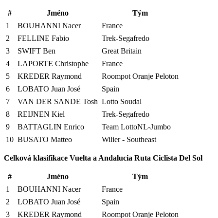
#
Jméno
Tým
1
BOUHANNI Nacer
France
2
FELLINE Fabio
Trek-Segafredo
3
SWIFT Ben
Great Britain
4
LAPORTE Christophe
France
5
KREDER Raymond
Roompot Oranje Peloton
6
LOBATO Juan José
Spain
7
VAN DER SANDE Tosh
Lotto Soudal
8
REIJNEN Kiel
Trek-Segafredo
9
BATTAGLIN Enrico
Team LottoNL-Jumbo
10
BUSATO Matteo
Wilier - Southeast
Celková klasifikace
Vuelta a Andalucia Ruta Ciclista Del Sol
#
Jméno
Tým
1
BOUHANNI Nacer
France
2
LOBATO Juan José
Spain
3
KREDER Raymond
Roompot Oranje Peloton