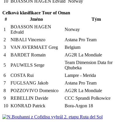
10
BOASSON HAGEN Edvald
Norway
Celková klasifikace Tour of Oman
#
Jméno
Tým
BOASSON HAGEN
1
Norway
Edvald
2
NIBALI Vincenzo
Astana Pro Team
3
VAN AVERMAET Greg
Belgium
4
BARDET Romain
AG2R La Mondiale
Team Dimension Data for
5
PAUWELS Serge
Qhubeka
6
COSTA Rui
Lampre - Merida
7
FUGLSANG Jakob
Astana Pro Team
8
POZZOVIVO Domenico
AG2R La Mondiale
9
REBELLIN Davide
CCC Sprandi Polkowice
10
KONRAD Patrick
Bora-Argon 18