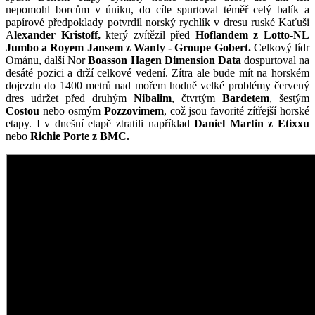
nepomohl borcům v úniku, do cíle spurtoval téměř celý balík a
papírové předpoklady potvrdil norský rychlík v dresu ruské Kaťuši
A
lexander Kristoff,
který zvítězil před
Hoflandem z Lotto-NL
Jumbo a Royem Jansem z Wanty - Groupe Gobert.
Celkový lídr
Ománu, další Nor
Boasson Hagen Dimension Data
dospurtoval na
desáté pozici a drží celkové vedení. Zítra ale bude mít na horském
dojezdu do 1400 metrů nad mořem hodně velké problémy červený
dres udržet před druhým
Nibalim
, čtvrtým
Bardetem
, šestým
Costou
nebo osmým
Pozzovimem
, což jsou favorité zítřejší horské
etapy. I v dnešní etapě ztratili například
Daniel Martin z Etixxu
nebo
Richie Porte z BMC.