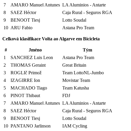
7
AMARO Manuel Antunes
LA Aluminios - Antarte
8
SAEZ Héctor
Caja Rural - Seguros RGA
9
BENOOT Tiesj
Lotto Soudal
10
ARU Fabio
Astana Pro Team
Celková klasifikace
Volta ao Algarve em Bicicleta
#
Jméno
Tým
1
SANCHEZ Luis Leon
Astana Pro Team
2
THOMAS Geraint
Great Britain
3
ROGLIč Primož
Team LottoNL-Jumbo
4
IZAGIRRE Ion
Movistar Team
5
MACHADO Tiago
Team Katusha
6
PINOT Thibaut
FDJ
7
AMARO Manuel Antunes
LA Aluminios - Antarte
8
SAEZ Héctor
Caja Rural - Seguros RGA
9
BENOOT Tiesj
Lotto Soudal
10
PANTANO Jarlinson
IAM Cycling