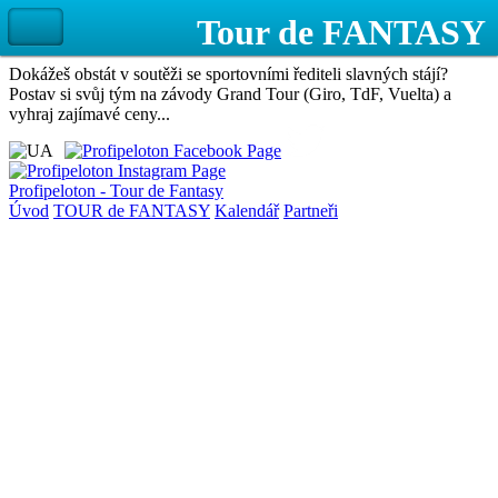
Dokážeš obstát v soutěži se sportovními řediteli slavných stájí?
Postav si svůj tým na závody Grand Tour (Giro, TdF, Vuelta) a
vyhraj zajímavé ceny...
Profipeloton - Tour de Fantasy
Úvod
TOUR de FANTASY
Kalendář
Partneři