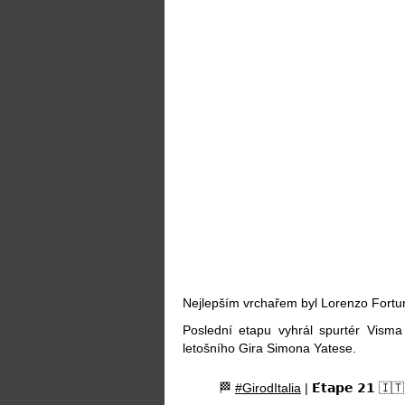
Nejlepším vrchařem byl Lorenzo Fortu
Poslední etapu vyhrál spurtér Visma
letošního Gira Simona Yatese.
🏁
#GirodItalia
| 𝗘́𝘁𝗮𝗽𝗲 𝟮𝟭 