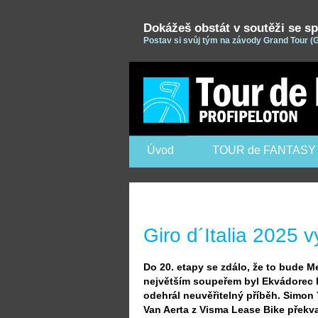
Dokážeš obstát v soutěži se sp
Postav si svůj tým na závody Grand Tour (Gi
Úvod
TOUR de FANTASY
Giro d´Italia 2025 
Do 20. etapy se zdálo, že to bude M
největším soupeřem byl Ekvádorec Ri
odehrál neuvěřitelný příběh. Simo
Van Aerta z Visma Lease Bike překva