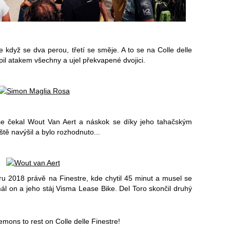
 když se dva perou, třetí se směje. A to se na Colle delle
pil atakem všechny a ujel překvapené dvojici.
 čekal Wout Van Aert a náskok se díky jeho tahačským
tě navýšil a bylo rozhodnuto...
 2018 právě na Finestre, kde chytil 45 minut a musel se
ál on a jeho stáj Visma Lease Bike. Del Toro skončil druhý
demons to rest on Colle delle Finestre!