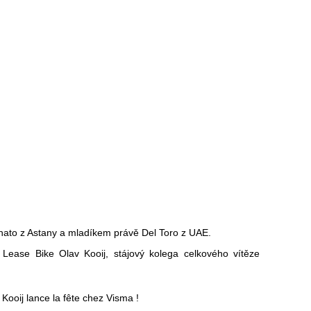
nato z Astany a mladíkem právě Del Toro z UAE.
 Lease Bike Olav Kooij, stájový kolega celkového vítěze
🇹 Kooij lance la fête chez Visma !