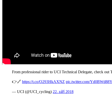
From professional rider to UCI Technical Delegate, check out
👉🔗
https://t.co/O293HkAXNZ
pic.twitter.com/Yd0BWd88
— UCI (@UCI_cycling)
22. září 2018