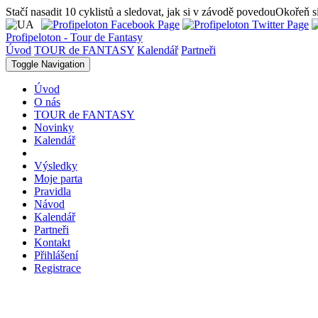
Stačí nasadit 10 cyklistů a sledovat, jak si v závodě povedou
Okořeň si
Profipeloton - Tour de Fantasy
Úvod
TOUR de FANTASY
Kalendář
Partneři
Toggle Navigation
Úvod
O nás
TOUR de FANTASY
Novinky
Kalendář
Výsledky
Moje parta
Pravidla
Návod
Kalendář
Partneři
Kontakt
Přihlášení
Registrace