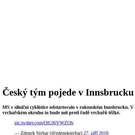
Český tým pojede v Innsbruck
MS v silniční cyklistice odstartovalo v rakouském Innsbrucku. V
vrchařském okruhu to bude mít proti řadě vrchařů těžké.
pic.twitter.com/OlUI6YWZOh
— Zdenek Stybar (@zdenekstybar)
27. září 2018