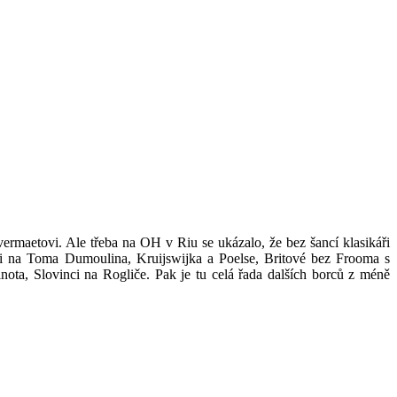
vermaetovi. Ale třeba na OH v Riu se ukázalo, že bez šancí klasikáři
mci na Toma Dumoulina, Kruijswijka a Poelse, Britové bez Frooma s
ota, Slovinci na Rogliče. Pak je tu celá řada dalších borců z méně