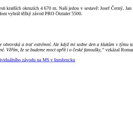
esti kratších okruzích 4 670 m. Naši jedou v sestavě: Josef Černý, Ja
 loni vyhrál těžký závod PRO Ötztaler 5500.
e je obrovská a trať extrémní. Ale když mi sedne den a klukům v týmu 
é. Věřím, že se budeme moct opřít i o české fanoušky,”
vzkázal Roma