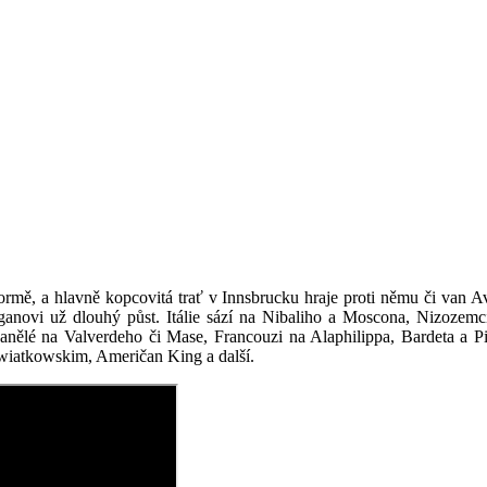
formě, a hlavně kopcovitá trať v Innsbrucku hraje proti němu či van A
 Saganovi už dlouhý půst. Itálie sází na Nibaliho a Moscona, Nizoze
ělé na Valverdeho či Mase, Francouzi na Alaphilippa, Bardeta a Pin
wiatkowskim, Američan King a další.