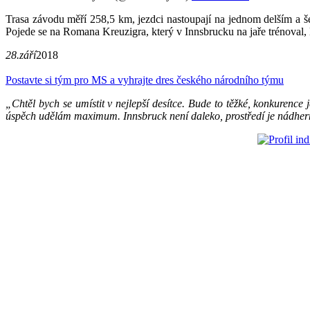
Trasa závodu měří 258,5 km, jezdci nastoupají na jednom delším a š
Pojede se na Romana Kreuzigra, který v Innsbrucku na jaře trénoval,
28.září
2018
Postavte si tým pro MS a vyhrajte dres českého národního týmu
„
Chtěl bych se umístit v nejlepší desítce. Bude to těžké, konkurenc
úspěch udělám maximum. Innsbruck není daleko, prostředí je nádhern