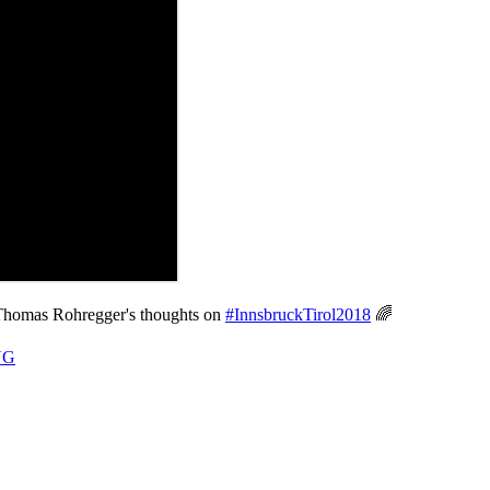
 Thomas Rohregger's thoughts on
#InnsbruckTirol2018
🌈
YG