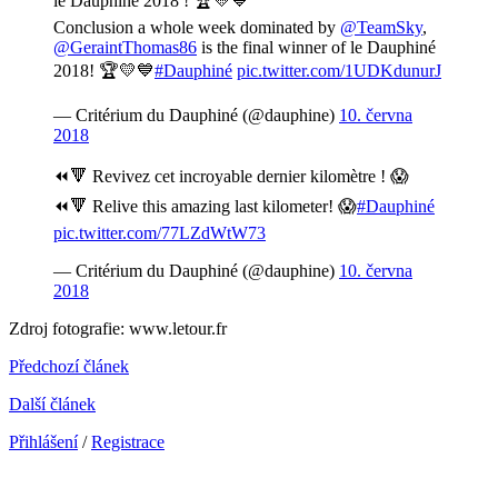
le Dauphiné 2018 ! 🏆💛💙
Conclusion a whole week dominated by
@TeamSky
,
@GeraintThomas86
is the final winner of le Dauphiné
2018! 🏆💛💙
#Dauphiné
pic.twitter.com/1UDKdunurJ
— Critérium du Dauphiné (@dauphine)
10. června
2018
⏪🔻 Revivez cet incroyable dernier kilomètre ! 😱
⏪🔻 Relive this amazing last kilometer! 😱
#Dauphiné
pic.twitter.com/77LZdWtW73
— Critérium du Dauphiné (@dauphine)
10. června
2018
Zdroj fotografie: www.letour.fr
Předchozí článek
Další článek
Přihlášení
/
Registrace