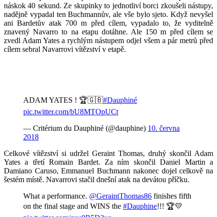
náskok 40 sekund. Ze skupinky to jednotliví borci zkoušeli nástupy,
nadějně vypadal ten Buchmannův, ale vše bylo sjeto. Když nevyšel
ani Bardetův atak 700 m před cílem, vypadalo to, že vyditelně
znavený Navarro to na etapu dotáhne. Ale 150 m před cílem se
zvedl Adam Yates a rychlým nástupem odjel všem a pár metrů před
cílem sebral Navarrovi vítězství v etapě.
ADAM YATES ! 🏆🇬🇧
#Dauphiné
pic.twitter.com/bU8MTOpUCt
— Critérium du Dauphiné (@dauphine)
10. června
2018
Celkové vítězství si udržel Geraint Thomas, druhý skončil Adam
Yates a třetí Romain Bardet. Za ním skončil Daniel Martin a
Damiano Caruso, Emmanuel Buchmann nakonec dojel celkově na
šestém místě. Navarrovi stačil dnešní atak na devátou příčku.
What a performance.
@GeraintThomas86
finishes fifth
on the final stage and WINS the
#Dauphine
!!! 🏆💛