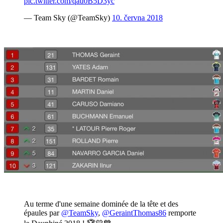
pic.twitter.com/qau0B5D3yc
— Team Sky (@TeamSky)
10. června 2018
Au terme d'une semaine dominée de la tête et des
épaules par
@TeamSky
,
@GeraintThomas86
remporte