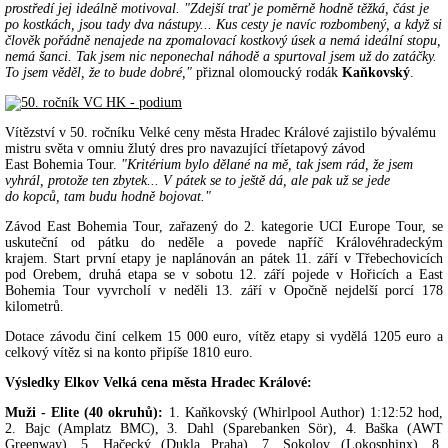
prostředí jej ideálně motivoval. "Zdejší trať je poměrně hodně těžká, část je
po kostkách, jsou tady dva nástupy... Kus cesty je navíc rozbombený, a když si
člověk pořádně nenajede na zpomalovací kostkový úsek a nemá ideální stopu,
nemá šanci. Tak jsem nic neponechal náhodě a spurtoval jsem už do zatáčky.
To jsem věděl, že to bude dobré,"
přiznal olomoucký rodák
Kaňkovský
.
Vítězství v 50. ročníku Velké ceny města Hradec Králové zajistilo bývalému
mistru světa v omniu žlutý dres pro navazující tříetapový závod
East Bohemia Tour.
"Kritérium bylo dělané na mě, tak jsem rád, že jsem
vyhrál, protože ten zbytek... V pátek se to ještě dá, ale pak už se jede
do kopců, tam budu hodně bojovat."
Závod East Bohemia Tour, zařazený do 2. kategorie UCI Europe Tour, se
uskuteční od pátku do neděle a povede napříč Královéhradeckým
krajem. Start první etapy je naplánován an pátek 11. září v Třebechovicích
pod Orebem, druhá etapa se v sobotu 12. září pojede v Hořicích a East
Bohemia Tour vyvrcholí v neděli 13. září v Opočně nejdelší porcí 178
kilometrů.
Dotace závodu činí celkem 15 000 euro, vítěz etapy si vydělá 1205 euro a
celkový vítěz si na konto připíše 1810 euro.
Výsledky Elkov Velká cena města Hradec Králové:
Muži - Elite (40 okruhů):
1. Kaňkovský (Whirlpool Author) 1:12:52 hod,
2. Bajc (Amplatz BMC), 3. Dahl (Sparebanken Sör), 4. Baška (AWT
Greenway), 5. Hačecký (Dukla Praha), 7. Sokolov (Lokosphinx), 8.