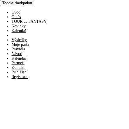
Toggle Navigation
Úvod
O nás
TOUR de FANTASY
Novinky
Kalendář
Výsledky
Moje parta
Pravidla
Návod
Kalendář
Partneři
Kontakt
Přihlášení
Registrace