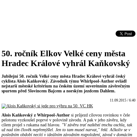
50. ročník Elkov Velké ceny města
Hradec Králové vyhrál Kaňkovský
Jubilejní 50. ročník Velké ceny města Hradec Králové vyhrál český
cyklista Alois Kaňkovský. Závodník týmu Whirlpool-Author ovládl
nejstarší městské kritérium na českém území suverénním závěrečným
spurtem před Slovincem Bajcem a norským jezdcem Dahlem.
11.09.2015 / 6:40
Alois Kaňkovský z Whirpool-Author
si průjezd cílovou rovinkou v čele
pelotonu vyzkoušel poprvé v polovině závodu. A pak v jeho závěru, kdy
cílem projel s rukama nad hlavou.
"V závěru trať naštěstí trochu oschla, tak
už nad tím člověk nepřemýšlel. Jen to tam musel narvat," řekl. Ačkoliv se v
posledním období necítí v ideálním závodním rozpoložení, závod v domácím