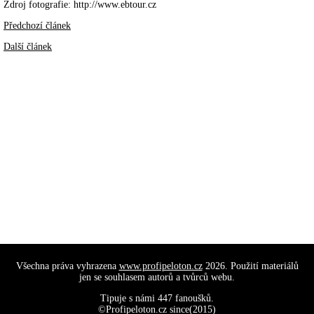
Zdroj fotografie: http://www.ebtour.cz
Předchozí článek
Další článek
Všechna práva vyhrazena
www.profipeloton.cz
2026. Použití materiálů
jen se souhlasem autorů a tvůrců webu.
Tipuje s námi 447 fanoušků.
©Profipeloton.cz since(2015)