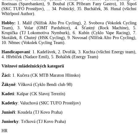
Roeinaas (Sparebanken), 9. Boubal (CK Příbram Fany Gastro), 10. Šipoš
(SKC TUFO Prostějov), ... 34. Polnický, 35. Bucháček, 36. Hunal (všichni
Whirlpool Author).
Hobby:
1. Malíř (Nilfisk Alto Pro Cycling), 2. Svobova (Vokolek Cycling
Team), 3. Volar (OMT Pardubice), 4. Šťastný (Rock Machine), 5.
Krupička (TJ Lokomotiva Nymburk), 6. Kubín (Cyklo Vape Racing), 7.
Skotálek, 8. Chutný (HSK Cycling), 9. Novosad (NIlfisk Alto Pro Cycling),
10. Němec (Vokolek Cycling Team).
Handicapovaní
: 1. Kadeřávek, 2. Dvořák, 3. Kuchta (všichni Energy team),
4. Hřebíček (Nadace Emil), 5. Boháček (Energy Team)
Vítězové mládežnických kategorií
Žáci:
1. Kučera (CK MTB Maraton Hlinsko)
Žákyně
: Víšková (Cyklo Bendi club 98)
Kadeti
: Kašpar (CK Slavoj Terezín)
Kadetky
: Valuchová (SKC TUFO Prostějov)
Junioři
: Koudela (TJ Kovo Praha)
Juniorky
: Trčková (TJ Kovo Praha)
HR